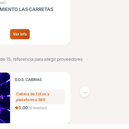
ñas)
IMIENTO LAS CARRETAS
ARDA PRODUCTORA
a
Rubro: Organización Integra
Ver info
Ver in
e 15; referencia para elegir proveedores
S.O.S. CABINAS
CIEL
Cabina de fotos y
Sal
plataforma 360
4,
5,00
(10 reseñas)