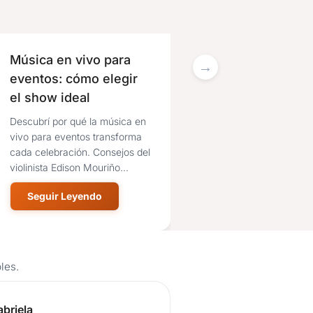
Música en vivo para
La historia detrás
eventos: cómo elegir
Cielo Fiestas y
el show ideal
Eventos: trabajo,
constancia y pasi
Descubrí por qué la música en
Un salón de Montevideo
por celebrar
vivo para eventos transforma
creció desde el esfuerzo,
cada celebración. Consejos del
atención cercana y la
violinista Edison Mouriño...
convicción de que las b
fiestas se...
Seguir Leyendo
Seguir Leyendo
les.
seña de usuario.
Reseña de us
briela
Richard