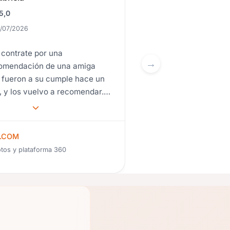
5,0
5,0
/07/2026
29/07/2026
 contrate por una
Quería agradec
omendación de una amiga
por ayudarnos 
 fueron a su cumple hace un
ultimo moment
, y los vuelvo a recomendar.
cambiar a la ca
ijos, puntuales, buen trato y
por falta de es
lente cotillón.
sorprendieron c
la cabina. Mi h
.COM
TUCABINA.COM
contenta porqu
otos y plataforma 360
Cabina de fotos y plataf
paso desaperci