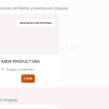
ciones de fiestas y eventos en Uruguay.
ORGANIZACIÓN INTEGRAL
FUEGOS ARTIFICIALES Y EFECTOS ESP
ARDA PRODUCTORA
AURA AUDIO E
ILUMINACIÓN
Artigas, Canelones...
Canelones, Maldonado..
+ Info
+ Info
en Uruguay.