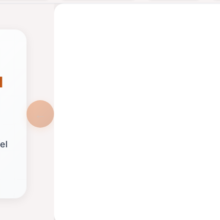
LOS
FATALES
u
ANIMACIÓN
el