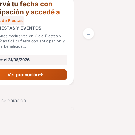
rvá tu fecha con
cipación y accedé a
los exclusivos
 de Fiestas
FIESTAS Y EVENTOS
nes exclusivas en Cielo Fiestas y
á beneficios...
e el 31/08/2026
15%
Ver promoción
OFF
u celebración.