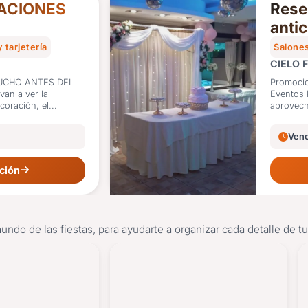
ACIONES
Rese
anti
rega
y tarjetería
Salones
CIELO 
UCHO ANTES DEL
Promocio
Eventos Planificá tu fiesta con anticipación y
coración, el...
aprovech
Venc
ción
mundo de las fiestas, para ayudarte a organizar cada detalle de t