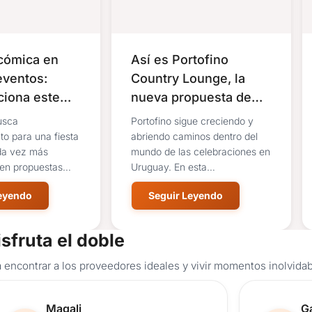
cómica en
Así es Portofino
eventos:
Country Lounge, la
iona este
nueva propuesta de
Portofino en Camino
usca
Portofino sigue creciendo y
de los Horneros
to para una fiesta
abriendo caminos dentro del
da vez más
mundo de las celebraciones en
gen propuestas
Uruguay. En esta
 que...
oportunidad,...
Leyendo
Seguir Leyendo
isfruta el doble
 encontrar a los proveedores ideales y vivir momentos inolvidab
Reseña de usuario.
Re
Magali
Ga