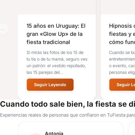
15 años en Uruguay: El
Hipnosis 
gran «Glow Up» de la
fiestas y 
fiesta tradicional
cómo func
show
Si mirás las fotos de los 15 de
Cuando se b
tu tía o de tu mamá, seguro ves
entretenimien
un patrón: el vestido repollado,
o evento, ca
las 15 parejas del...
personas eli
participativas
Seguir Leyendo
Seguir 
Cuando todo sale bien, la fiesta se d
Experiencias reales de personas que confiaron en TuFiesta para
Reseña de usuario.
Antonia