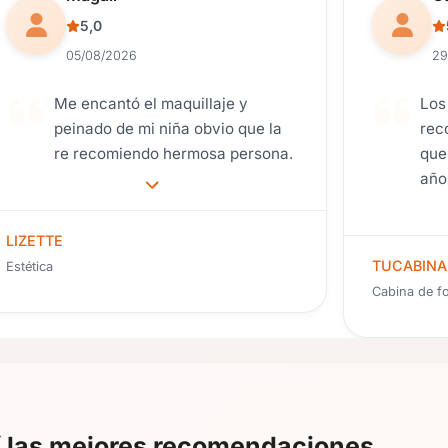
5,0
05/08/2026
29
Me encantó el maquillaje y
Los
peinado de mi niña obvio que la
rec
re recomiendo hermosa persona.
que
año
Prol
exce
LIZETTE
TUCABINA
Estética
Cabina de f
í las mejores recomendaciones