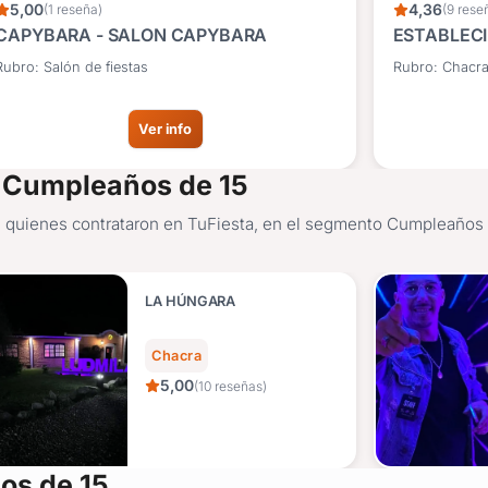
5,00
4,36
(1 reseña)
(9 rese
CAPYBARA - SALON CAPYBARA
ESTABLEC
Rubro: Salón de fiestas
Rubro: Chacr
Ver info
a Cumpleaños de 15
e quienes contrataron en TuFiesta, en el segmento Cumpleaños d
LA HÚNGARA
Chacra
5,00
(10 reseñas)
os de 15