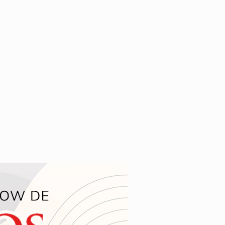
años de 15, escribiendo SOLO una vez tu mensaje con tu consult