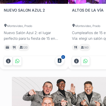
Escribí tu mensaje una sola vez
NUEVO SALON AZUL 2
ALTOS DE LA VÍA
Seleccioná y marcá los salones de fiestas para quince años qu
¡Qué nada opaque el festejo de los 15!
Montevideo, Prado
Montevideo, Prado
Nuevo Salón Azul 2: el lugar
Cumpleaños de 15 en
perfecto para tu fiesta de 15 en
Vía: elegí un salón 
Montevideo Si estás organizando tu
diferencia. Ubicado
120
160
cumpleaños de 15, en Nuevo Salón
a pasos del Prado, Al
Azul 2 encontrarás el salón ideal
ofrece un espacio id
para celebrar con estilo. Ubicado en
celebrar cumpleaños
el Prado, nuestro espacio
estilo. Su propuest
climatizado ofrece comodidad,
infraestructura mode
elegancia y opciones
personalizada y todo
personalizadas...
servicios...