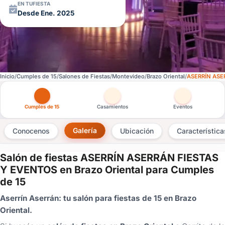
EN TUFIESTA
Desde Ene. 2025
Inicio
Cumples de 15
Salones de Fiestas
Montevideo
Brazo Oriental
ASERRÍN ASE
Otras versiones de esta ficha por tipo de festejo
Cumples de 15
Casamientos
Eventos
Galería
Conocenos
Ubicación
Característica
Salón de fiestas ASERRÍN ASERRÁN FIESTAS
×
Y EVENTOS en Brazo Oriental para Cumples
de 15
Consultar
Aserrín Aserrán: tu salón para fiestas de 15 en Brazo
¿Ya
Oriental.
tenés
cuenta?