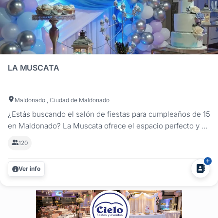
LA MUSCATA
Maldonado , Ciudad de Maldonado
¿Estás buscando el salón de fiestas para cumpleaños de 15
en Maldonado? La Muscata ofrece el espacio perfecto y un
ambiente mágico para celebrar tus 15 años.Con capacidad
120
para 140 personas, garantizamos un evento exclusivo y
memorable, ya que dedicamos el lugar completamente a tu
Ver info
celebración...