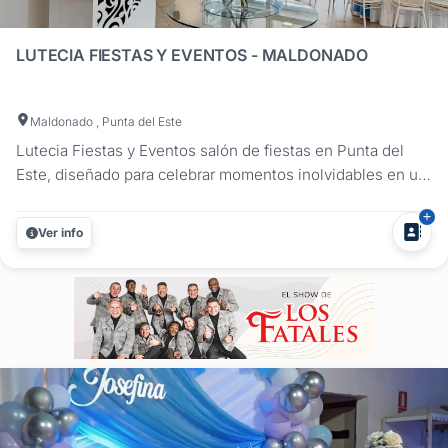
Escribí tu mensaje una sola vez
Seleccioná y marcá los salones de fiestas para quince años qu
LUTECIA FIESTAS Y EVENTOS - MALDONADO
¡Qué nada opaque el festejo de los 15!
Maldonado , Punta del Este
Lutecia Fiestas y Eventos salón de fiestas en Punta del
Este, diseñado para celebrar momentos inolvidables en un
entorno sofisticado y distinguido. Nuestra propuesta
combina una ubicación privilegiada con instalaciones
Ver info
modernas y versátiles, ideales para bodas, 15 años,
eventos empresariales,...