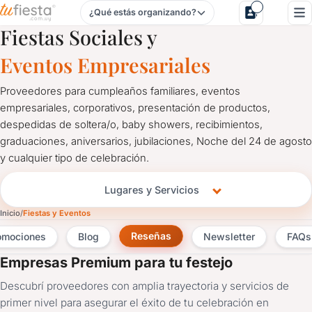
¿Qué estás organizando?
Salones y Servicios para Eventos
Fiestas Sociales y
Eventos Empresariales
Proveedores para cumpleaños familiares, eventos
empresariales, corporativos, presentación de productos,
despedidas de soltera/o, baby showers, recibimientos,
graduaciones, aniversarios, jubilaciones, Noche del 24 de agosto
y cualquier tipo de celebración.
Lugares y Servicios
Inicio
Fiestas y Eventos
Reseñas
omociones
Blog
Newsletter
FAQs
Empresas Premium para tu festejo
Descubrí proveedores con amplia trayectoria y servicios de
primer nivel para asegurar el éxito de tu celebración en