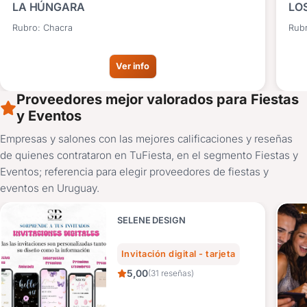
LA HÚNGARA
LOS
Rubro: Chacra
Rub
Ver info
Proveedores mejor valorados para Fiestas
y Eventos
Empresas y salones con las mejores calificaciones y reseñas
de quienes contrataron en TuFiesta, en el segmento Fiestas y
Eventos; referencia para elegir proveedores de fiestas y
eventos en Uruguay.
SELENE DESIGN
Invitación digital - tarjeta
5,00
(31 reseñas)