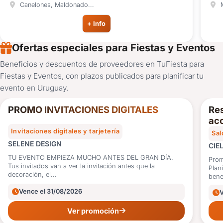
Canelones, Maldonado...
M
+ Info
Ofertas especiales para Fiestas y Eventos
Beneficios y descuentos de proveedores en TuFiesta para
10%
Fiestas y Eventos, con plazos publicados para planificar tu
OFF
evento en Uruguay.
PROMO INVITACIONES DIGITALES
Res
acc
Invitaciones digitales y tarjetería
Sal
SELENE DESIGN
CIE
TU EVENTO EMPIEZA MUCHO ANTES DEL GRAN DÍA.
Prom
Tus invitados van a ver la invitación antes que la
Plan
decoración, el...
benef
Vence el 31/08/2026
Ver promoción