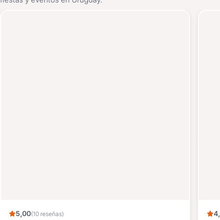
5,00
4
(10 reseñas)