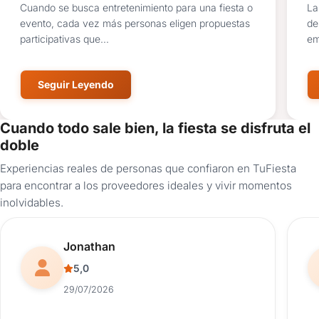
Cuando se busca entretenimiento para una fiesta o
La
evento, cada vez más personas eligen propuestas
de
participativas que...
em
Seguir Leyendo
Cuando todo sale bien, la fiesta se disfruta el
doble
Experiencias reales de personas que confiaron en TuFiesta
para encontrar a los proveedores ideales y vivir momentos
inolvidables.
Reseña de usuario.
Jonathan
5,0
29/07/2026