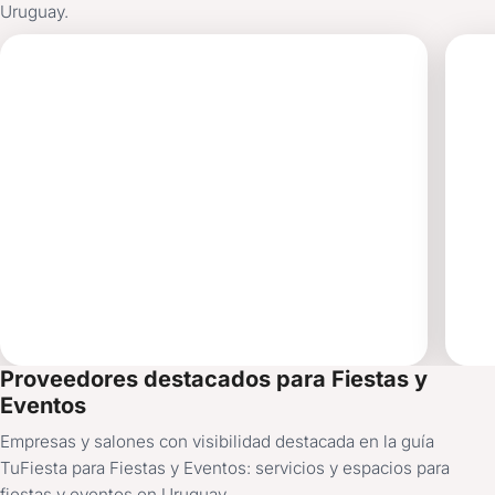
Uruguay.
MAROÑAS
PO
ENTERTAINMENT
AL
SALÓN DE FIESTAS
Proveedores destacados para Fiestas y
Eventos
Empresas y salones con visibilidad destacada en la guía
TuFiesta para Fiestas y Eventos: servicios y espacios para
fiestas y eventos en Uruguay.