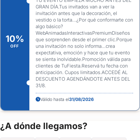
TU EVENTO EMPIEZA MUCHO ANTES DEL
Entrega rápida y digital
GRAN DÍA.Tus invitados van a ver la
Fáciles de compartir por WhatsApp o email
invitación antes que la decoración, el
vestido o la torta…¿Por qué conformarte con
Interacción, elegancia y tecnología en un solo diseño
algo básico?
WebAnimadasInteractivasPremiumDiseños
¡Hacé que tu próxima fiesta sea inolvidable desde la
10%
que sorprenden desde el primer clic.Porque
invitación!
Contactanos por WhatsApp o completá el formulario
una invitación no solo informa…crea
OFF
y empecemos a diseñar la invitación digital perfecta para tu
expectativa, emoción y hace que tu evento
celebración.
se sienta inolvidable.Promoción válida para
clientes de TuFiesta.Reservá tu fecha con
anticipación. Cupos limitados.ACCEDÉ AL
DESCUENTO AGENDÁNDOTE ANTES DEL
31/8.
Válido hasta el
31/08/2026
¿A dónde llegamos?