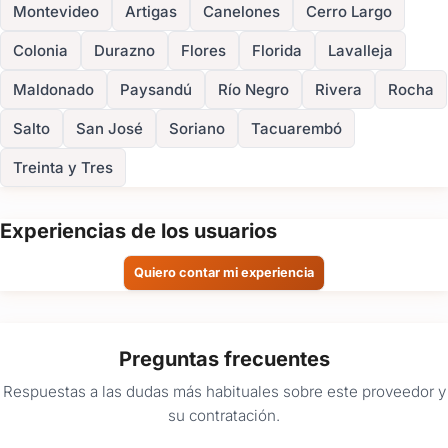
Montevideo
Artigas
Canelones
Cerro Largo
Colonia
Durazno
Flores
Florida
Lavalleja
Maldonado
Paysandú
Río Negro
Rivera
Rocha
Salto
San José
Soriano
Tacuarembó
Treinta y Tres
Experiencias de los usuarios
Quiero contar mi experiencia
Preguntas frecuentes
Respuestas a las dudas más habituales sobre este proveedor y
su contratación.