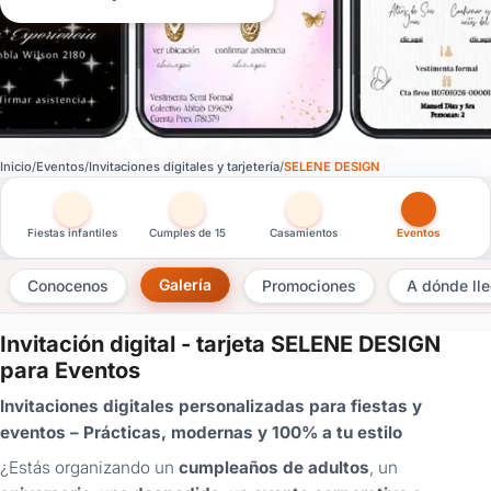
Inicio
Eventos
Invitaciones digitales y tarjetería
SELENE DESIGN
Otras versiones de esta ficha por tipo de festejo
Fiestas infantiles
Cumples de 15
Casamientos
Eventos
Galería
Conocenos
Promociones
A dónde ll
Invitación digital - tarjeta SELENE DESIGN
×
para Eventos
Consultar
Invitaciones digitales personalizadas para fiestas y
eventos – Prácticas, modernas y 100% a tu estilo
¿Ya
tenés
¿Estás organizando un
cumpleaños de adultos
, un
cuenta?