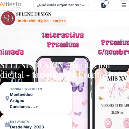
¿Qué estás organizando?
Selene Design - Invitación Digital - Tarjeta Para Fiestas Y
SELENE DESIGN
Invitación digital - tarjeta
SELENE DESIGN – Invitación
digital - tarjeta para
Eventos
BRINDA SERVICIOS EN
Montevideo
Artigas
Canelones
...+
EN TUFIESTA
Desde May. 2023