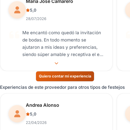
Reseña de usuario.
Maria José Camarero
5,0
28/07/2026
Me encantó como quedó la invitación
de bodas. En todo momento se
ajutaron a mis ideas y preferencias,
siendo súper amable y receptiva el el
proceso. Recomiendo con total
confianza su profesionalismo y
trabajo.
Quiero contar mi experiencia
Experiencias de este proveedor para otros tipos de festejos
Reseña de usuario.
Andrea Alonso
5,0
22/04/2026