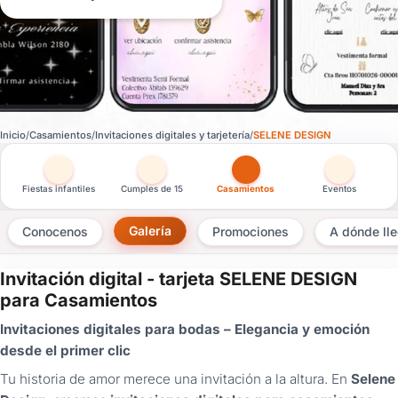
Inicio
Casamientos
Invitaciones digitales y tarjetería
SELENE DESIGN
Otras versiones de esta ficha por tipo de festejo
Fiestas infantiles
Cumples de 15
Casamientos
Eventos
Galería
Conocenos
Promociones
A dónde ll
Invitación digital - tarjeta SELENE DESIGN
×
para Casamientos
Consultar
Invitaciones digitales para bodas – Elegancia y emoción
desde el primer clic
¿Ya
tenés
Tu historia de amor merece una invitación a la altura. En
Selene
cuenta?