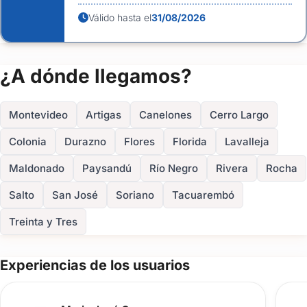
Válido hasta el
31/08/2026
¿A dónde llegamos?
Montevideo
Artigas
Canelones
Cerro Largo
Colonia
Durazno
Flores
Florida
Lavalleja
Maldonado
Paysandú
Río Negro
Rivera
Rocha
Salto
San José
Soriano
Tacuarembó
Treinta y Tres
Experiencias de los usuarios