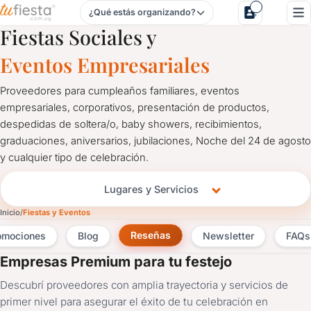
¿Qué estás organizando?
Salones y Servicios para Eventos
Fiestas Sociales y
Eventos Empresariales
Proveedores para cumpleaños familiares, eventos
empresariales, corporativos, presentación de productos,
despedidas de soltera/o, baby showers, recibimientos,
graduaciones, aniversarios, jubilaciones, Noche del 24 de agosto
y cualquier tipo de celebración.
Lugares y Servicios
Inicio
Fiestas y Eventos
Reseñas
omociones
Blog
Newsletter
FAQs
Empresas Premium para tu festejo
Descubrí proveedores con amplia trayectoria y servicios de
primer nivel para asegurar el éxito de tu celebración en