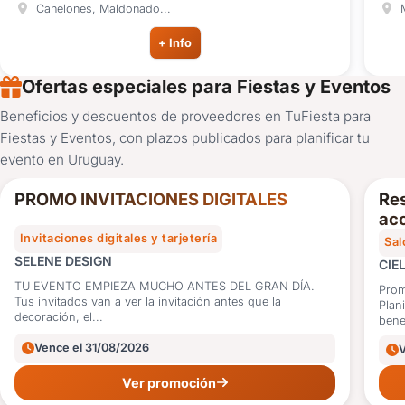
Canelones, Maldonado...
M
+ Info
Ofertas especiales para Fiestas y Eventos
Beneficios y descuentos de proveedores en TuFiesta para
10%
Fiestas y Eventos, con plazos publicados para planificar tu
OFF
evento en Uruguay.
PROMO INVITACIONES DIGITALES
Res
acc
Invitaciones digitales y tarjetería
Sal
SELENE DESIGN
CIE
TU EVENTO EMPIEZA MUCHO ANTES DEL GRAN DÍA.
Prom
Tus invitados van a ver la invitación antes que la
Plan
decoración, el...
benef
Vence el 31/08/2026
Ver promoción