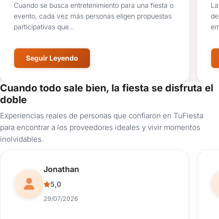
Cuando se busca entretenimiento para una fiesta o
La
evento, cada vez más personas eligen propuestas
de
participativas que...
em
Seguir Leyendo
Cuando todo sale bien, la fiesta se disfruta el
doble
Experiencias reales de personas que confiaron en TuFiesta
para encontrar a los proveedores ideales y vivir momentos
inolvidables.
Reseña de usuario.
Jonathan
5,0
29/07/2026