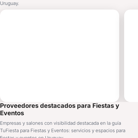
Uruguay.
MAROÑAS
CI
ENTERTAINMENT
FI
E
SALÓN DE FIESTAS
SA
Proveedores destacados para Fiestas y
Eventos
Empresas y salones con visibilidad destacada en la guía
TuFiesta para Fiestas y Eventos: servicios y espacios para
fiestas y eventos en Uruguay.