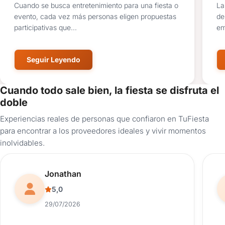
Cuando se busca entretenimiento para una fiesta o
La
evento, cada vez más personas eligen propuestas
de
participativas que...
em
Seguir Leyendo
Cuando todo sale bien, la fiesta se disfruta el
doble
Experiencias reales de personas que confiaron en TuFiesta
para encontrar a los proveedores ideales y vivir momentos
inolvidables.
Reseña de usuario.
Jonathan
5,0
29/07/2026