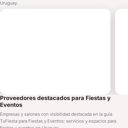
Uruguay.
POOLBALL
M
EN
ALQUILER DE JUEGOS
SA
Proveedores destacados para Fiestas y
Eventos
Empresas y salones con visibilidad destacada en la guía
TuFiesta para Fiestas y Eventos: servicios y espacios para
fiestas y eventos en Uruguay.