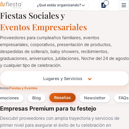
¿Qué estás organizando?
Salones y Servicios para Eventos
Fiestas Sociales y
Eventos Empresariales
Proveedores para cumpleaños familiares, eventos
empresariales, corporativos, presentación de productos,
despedidas de soltera/o, baby showers, recibimientos,
graduaciones, aniversarios, jubilaciones, Noche del 24 de agosto
y cualquier tipo de celebración.
Lugares y Servicios
Inicio
Fiestas y Eventos
Reseñas
omociones
Blog
Newsletter
FAQs
Empresas Premium para tu festejo
Descubrí proveedores con amplia trayectoria y servicios de
primer nivel para asegurar el éxito de tu celebración en