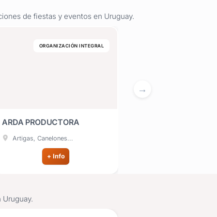
ciones de fiestas y eventos en Uruguay.
ORGANIZACIÓN INTEGRAL
FUEGOS ARTIFICIALES Y EFECTOS ESP
ARDA PRODUCTORA
AURA AUDIO E
ILUMINACIÓN
Artigas, Canelones...
Canelones, Maldonado..
+ Info
+ Info
n Uruguay.