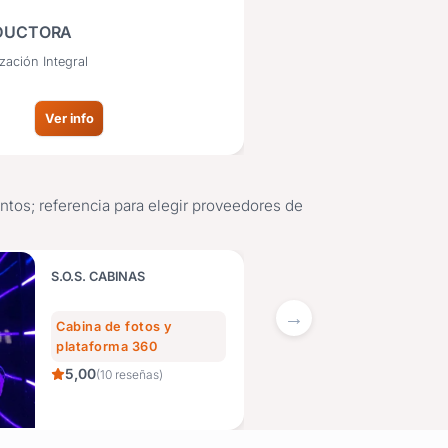
5,00
(1 reseña)
DUCTORA
CAPYBARA - SALON 
zación Integral
Rubro: Salón de fiestas
Ver info
Ver in
ntos; referencia para elegir proveedores de
S.O.S. CABINAS
CIEL
Cabina de fotos y
Sal
plataforma 360
4,
5,00
(10 reseñas)