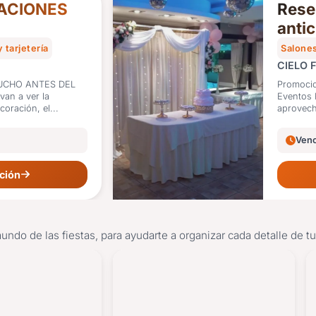
ACIONES
Rese
anti
rega
y tarjetería
Salones
CIELO 
UCHO ANTES DEL
Promocio
Eventos Planificá tu fiesta con anticipación y
coración, el...
aprovech
Venc
ción
mundo de las fiestas, para ayudarte a organizar cada detalle de t