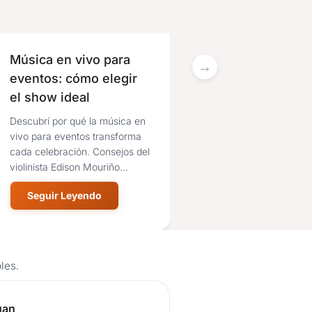
Música en vivo para
La historia detrás
eventos: cómo elegir
Cielo Fiestas y
el show ideal
Eventos: trabajo,
constancia y pasi
Descubrí por qué la música en
Un salón de Montevideo
por celebrar
vivo para eventos transforma
creció desde el esfuerzo,
cada celebración. Consejos del
atención cercana y la
violinista Edison Mouriño...
convicción de que las b
fiestas se...
Seguir Leyendo
Seguir Leyendo
les.
seña de usuario.
Reseña de us
uan
Emilia Melga