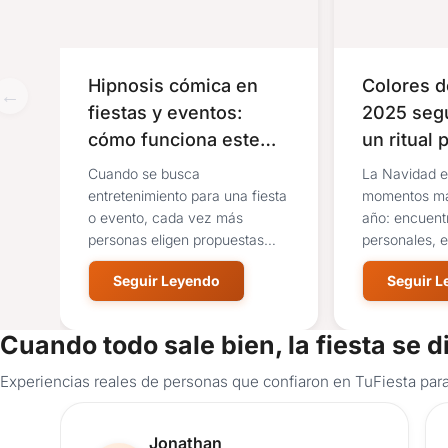
Hipnosis cómica en
Colores d
fiestas y eventos:
2025 segú
cómo funciona este
un ritual 
show
año
Cuando se busca
La Navidad e
entretenimiento para una fiesta
momentos más
o evento, cada vez más
año: encuent
personas eligen propuestas
personales, 
participativas que...
mueven y el..
Seguir Leyendo
Seguir 
Cuando todo sale bien, la fiesta se d
Experiencias reales de personas que confiaron en TuFiesta para
Reseña de usuario.
Jonathan