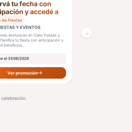
rvá tu fecha con
cipación y accedé a
los exclusivos
 de Fiestas
FIESTAS Y EVENTOS
nes exclusivas en Cielo Fiestas y
á beneficios...
e el 31/08/2026
15%
Ver promoción
OFF
u celebración.