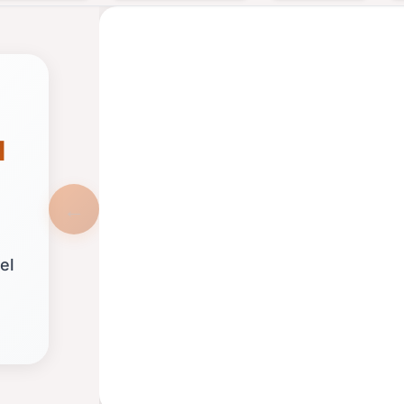
POOLBALL
ALQUILER DE JUEGOS
u
el