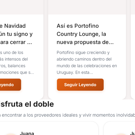
e Navidad
Así es Portofino
n tu signo y
Country Lounge, la
para cerrar el
nueva propuesta de
Portofino en Camino
s uno de los
Portofino sigue creciendo y
de los Horneros
 intensos del
abriendo caminos dentro del
ros, balances
mundo de las celebraciones en
emociones que se
Uruguay. En esta
.
oportunidad,...
Leyendo
Seguir Leyendo
isfruta el doble
 encontrar a los proveedores ideales y vivir momentos inolvidab
Reseña de usuario.
Re
Juana
J