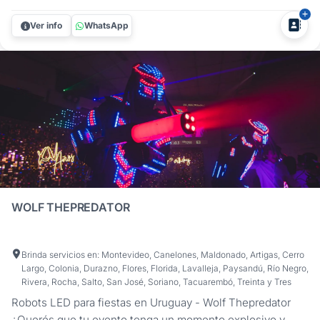
espectáculo de magia de Harry Scott, diseñado para
impresionar y unir a tus invitados de manera memorable.
Ver info
WhatsApp
Perfecto para todo tipo de eventos y encuentros. Harry
Scott es un experto en...
WOLF THEPREDATOR
Brinda servicios en: Montevideo, Canelones, Maldonado, Artigas, Cerro
Largo, Colonia, Durazno, Flores, Florida, Lavalleja, Paysandú, Río Negro,
Rivera, Rocha, Salto, San José, Soriano, Tacuarembó, Treinta y Tres
Robots LED para fiestas en Uruguay - Wolf Thepredator
¿Querés que tu evento tenga un momento explosivo y