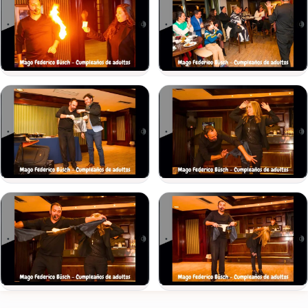
entretenimiento que combina el ilusionismo con un humor sutil
e inteligente, logrando que tanto los jóvenes como los adultos
se enganchen y disfruten por igual de un momento inolvidable.
(Duración: 30 min.)
Si tu evento también cuenta con público infantil, podés
conocer su propuesta específica en
animación para chicos
.
Presupuestos y Contrataciones:
Para garantizar una atención personalizada y ajustar la
propuesta a las características de tu salón,
todos los
presupuestos para fiestas y eventos se informan
exclusivamente VÍA LLAMADA TELEFÓNICA
. Te invitamos a
comunicarte directamente para coordinar la fecha de tu evento.
Dale a tu fiesta de 15 un diferencial de asombro y diversión.
Contactate con Federico Büsch y mencioná que nos viste en
TuFiesta.com.uy
.
Ver todas