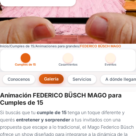
Inicio
Cumples de 15
Animaciones para grandes
FEDERICO BÜSCH MAGO
Otras versiones de esta ficha por tipo de festejo
Cumples de 15
Casamientos
Eventos
Galería
Conocenos
Servicios
A dónde llega
Animación FEDERICO BÜSCH MAGO para
×
Cumples de 15
Consultar
Si buscás que tu
cumple de 15
tenga un toque diferente y
querés
entretener y sorprender
a tus invitados con una
Este
proveedor
propuesta que escape a lo tradicional, el Mago Federico Büsch
no
ofrece un show diseñado para integrarse a la dinámica de la