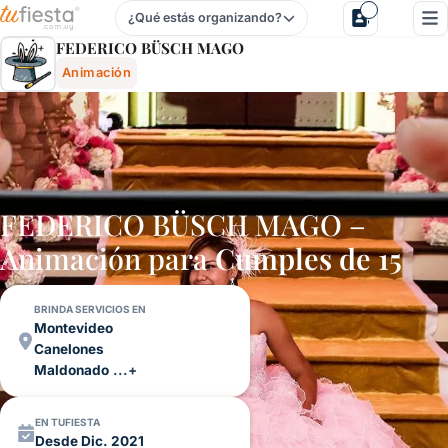
¿Qué estás organizando?
Federico BÜsch Mago - Animación Para Fiestas Y Eventos 
FEDERICO BÜSCH MAGO
Animación
FEDERICO BÜSCH MAGO –
Animación para
Cumples de 15
BRINDA SERVICIOS EN
Montevideo
Canelones
Maldonado
...+
EN TUFIESTA
Desde Dic. 2021