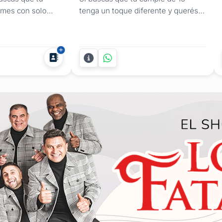
ormes con solo
tenga un toque diferente y querés
Uruguay. Los
entretener y sorprender a tus
. Y...
invitados con una propuesta que
escape a lo tradicional, el Mago
Federico Büsch ofrece un show
diseñado para integrarse a la
dinámica de la fiesta. Es la opción
ideal para sumar una cuota de
asombro y...