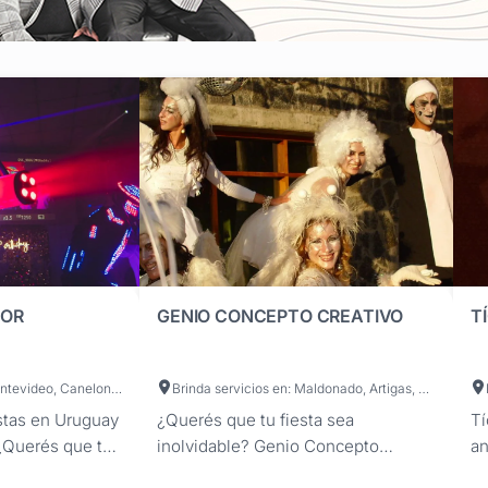
TOR
GENIO CONCEPTO CREATIVO
T
Brinda servicios en: Montevideo, Canelones, Maldonado, Artigas, Cerro Largo, Colonia, Durazno, Flores, Florida, Lavalleja, Paysandú, Río Negro, Rivera, Rocha, Salto, San José, Soriano, Tacuarembó, Treinta y Tres
Brinda servicios en: Maldonado, Artigas, Canelones, Cerro Largo, Colonia, Durazno, Flores, Florida, Lavalleja, Paysandú, Río Negro, Rivera, Rocha, Salto, San José, Soriano, Tacuarembó, Treinta y Tres, Montevideo
stas en Uruguay
¿Querés que tu fiesta sea
Tí
¿Querés que tu
inolvidable? Genio Concepto
an
omento
Creativo puede hacer realidad tus
El