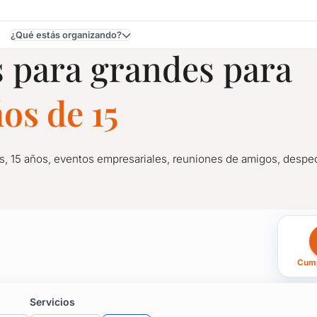
¿Qué estás organizando?
 para grandes para
donado
os de 15
s, 15 años, eventos empresariales, reuniones de amigos, desped
des para Cumpleaños de
Cump
as, 15 años, eventos empresariales, reuniones de amigos, despe
ción.
Servicios
tu fiesta sea un éxito y nadie se pueda olvidar de ese momento.