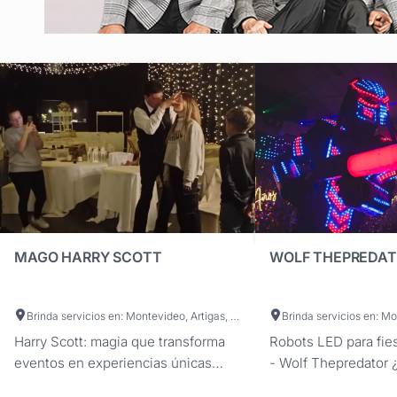
MAGO HARRY SCOTT
WOLF THEPREDA
Brinda servicios en: Montevideo, Artigas, Canelones, Cerro Largo, Colonia, Durazno, Flores, Florida, Lavalleja, Maldonado, Paysandú, Río Negro, Rivera, Rocha, Salto, San José, Soriano, Tacuarembó, Treinta y Tres
Harry Scott: magia que transforma
Robots LED para fie
eventos en experiencias únicas
- Wolf Thepredator 
Dale un giro excepcional a tus
evento tenga un m