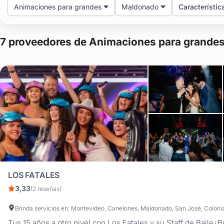
Animaciones para grandes
Maldonado
Característic
7 proveedores de Animaciones para grande
LOS FATALES
3,33
(2 reseñas)
Tus 15 años a otro nivel con Los Fatales y su Staff de Baile¿