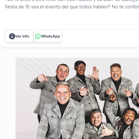
fiesta de 15 sea el evento del que todos hablen? No te conf
música. Viví la experiencia completa con los número uno de 
Fatales traen a tu fiesta la animación para 15 años más potente
Ver info
WhatsApp