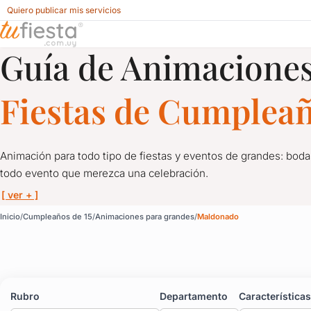
Quiero publicar mis servicios
Guía de Animaciones
Animaciones para grandes para Cumpleaños de 15 en Mal
Fiestas de Cumpleañ
Animación para todo tipo de fiestas y eventos de grandes: boda
todo evento que merezca una celebración.
[ ver + ]
Animaciones para gran
Inicio
Cumpleaños de 15
Animaciones para grandes
Maldonado
Animación para todo tipo de fiestas y eventos de grandes: bod
No hay fiesta sin diversión, y menos si no hay una buena anima
Rubro
Departamento
Características
Magia, shows, stand up, música y todo lo que quieras para que 