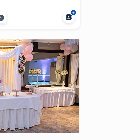
bregat presenta su show del Tío
do para eventos, ideal para
spedidas, casamientos,
mpleaños y eventos
presariales en todo el país. Con
os de escenario y un estilo
confundible, el Tío...