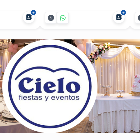
te fuera de lo
sueños. Somos la empresa líder en
Fa
dator ofrece un
animación y recepción para fiestas y
Al
 Depredadores
eventos, que te ofrece un servicio
de
mbinan
personalizado, original y divertido.
cu
ón y espectáculo
Podrás elegir la opción que más te
em
uede sentado.
guste para recibir a tus...
añ
in