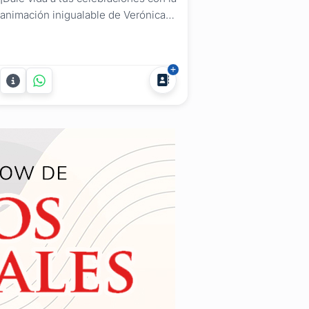
animación inigualable de Verónica
Araújo Jaume de Pizza Sing y su
emocionante KARAOKE! Desde
cualquier punto de Uruguay,
estaremos allí para garantizar que tu
Fiesta, Despedida de Año,
Cumpleaños, Aniversario o Evento
sea una experiencia inolvidable....