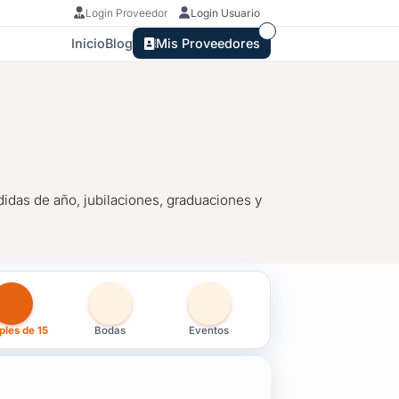
Login Proveedor
Login Usuario
Inicio
Blog
Mis Proveedores
idas de año, jubilaciones, graduaciones y
 15 en Maldonado
les de 15
Bodas
Eventos
didas de año, jubilaciones, graduaciones y todo evento que mer