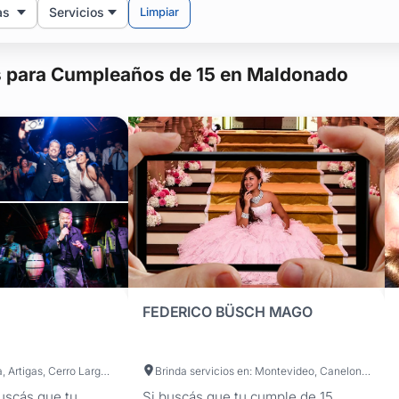
as
Servicios
Limpiar
s para Cumpleaños de 15 en Maldonado
FEDERICO BÜSCH MAGO
Brinda servicios en: Montevideo, Canelones, Maldonado, San José, Colonia, Artigas, Cerro Largo, Durazno, Flores, Florida, Lavalleja, Paysandú, Río Negro, Rivera, Rocha, Salto, Soriano, Tacuarembó, Treinta y Tres
Brinda servicios en: Montevideo, Canelones, Maldonado, San José, Artigas, Cerro Largo, Colonia, Durazno, Flores, Florida, Lavalleja, Paysandú, Río Negro, Rivera, Rocha, Salto, Soriano, Tacuarembó, Treinta y Tres
Buscás que tu
Si buscás que tu cumple de 15