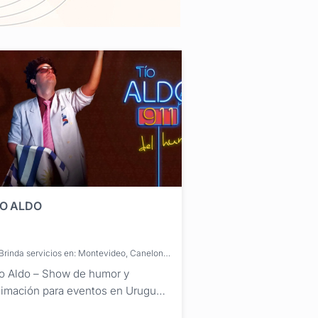
ÍO ALDO
Brinda servicios en: Montevideo, Canelones, Maldonado, San José, Colonia, Artigas, Cerro Largo, Durazno, Flores, Florida, Lavalleja, Paysandú, Río Negro, Rivera, Rocha, Salto, Soriano, Tacuarembó, Treinta y Tres
o Aldo – Show de humor y
imación para eventos en Uruguay.
 reconocido personaje de Pablo