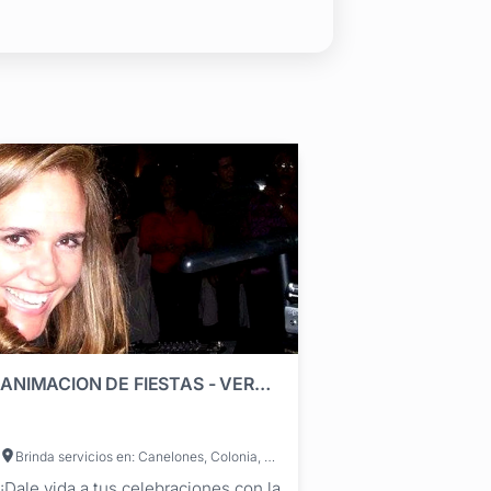
ANIMACION DE FIESTAS - VERONICA ARAUJO JAUME - PIZZA SING
Brinda servicios en: Canelones, Colonia, Durazno, Flores, Maldonado, Paysandú, Río Negro, Rivera, Rocha, Salto, San José, Soriano, Tacuarembó, Treinta y Tres, Lavalleja, Florida, Cerro Largo, Artigas, Montevideo
¡Dale vida a tus celebraciones con la