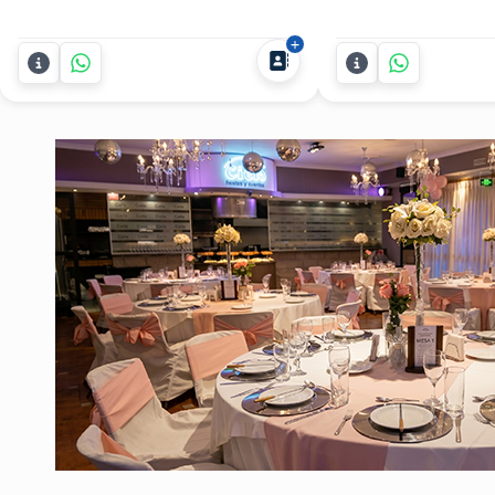
fiestas con el espectáculo de magia
explosivo y totalmen
de Harry Scott, diseñado para
común? Wolf Thepre
impresionar y unir a tus invitados de
show de robots LED
manera memorable. Perfecto para
para fiestas que co
todo tipo de eventos y encuentros.
tecnología, animaci
Harry Scott es un experto en...
para que nadie se q
Con...