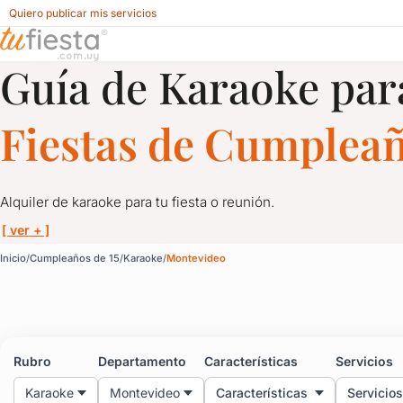
Quiero publicar mis servicios
Guía de Karaoke par
Karaoke para Cumpleaños de 15 en Montevideo
Fiestas de Cumpleañ
Alquiler de karaoke para tu fiesta o reunión.
[ ver + ]
Karaoke para Cumpleañ
Inicio
Cumpleaños de 15
Karaoke
Montevideo
Alquiler de karaoke para tu fiesta o reunión.
Infaltable con amigos o en familia, el karaoke se adapta a cualq
Rubro
Departamento
Características
Servicios
Y a cualquier momento: fiestas infantiles, empresariales, desped
Karaoke
Montevideo
Características
Servicios
Todos nos divertimos con el karaoke y aquí tenés la opción de co