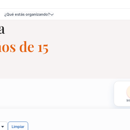
¿Qué estás organizando?
a
os de 15
os de 15 en Montevideo
In
uier espacio, casas, salones o chacras.
idas, aniversarios.
Limpiar
ntratarlo para tu evento. ¡A cantar!