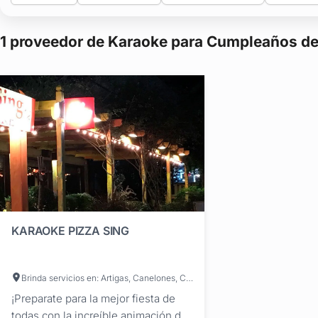
1 proveedor de Karaoke para Cumpleaños de
KARAOKE PIZZA SING
Brinda servicios en: Artigas, Canelones, Colonia, Durazno, Flores, Florida, Paysandú, Río Negro, Rivera, Rocha, Salto, San José, Soriano, Tacuarembó, Treinta y Tres, Cerro Largo, Lavalleja, Maldonado, Montevideo
¡Preparate para la mejor fiesta de
todas con la increíble animación de