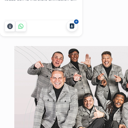
Verónica Araújo Jaume de Pizza
Sing y su KARAOKE! . En cualquier
rincón de Uruguay donde se celebre
tu Fiesta, Despedida de Año o
Evento, nosotros estamos ahí para
asegurarnos de que sea una
experiencia inolvidable con el...