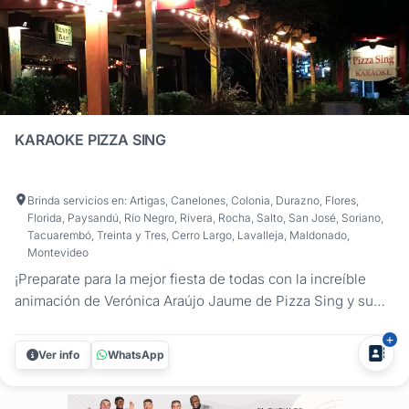
KARAOKE PIZZA SING
Brinda servicios en: Artigas, Canelones, Colonia, Durazno, Flores,
Florida, Paysandú, Río Negro, Rivera, Rocha, Salto, San José, Soriano,
Tacuarembó, Treinta y Tres, Cerro Largo, Lavalleja, Maldonado,
Montevideo
¡Preparate para la mejor fiesta de todas con la increíble
animación de Verónica Araújo Jaume de Pizza Sing y su
KARAOKE! . En cualquier rincón de Uruguay donde se
celebre tu Fiesta, Despedida de Año o Evento, nosotros
Ver info
WhatsApp
estamos ahí para asegurarnos de que sea una experiencia
inolvidable con el...