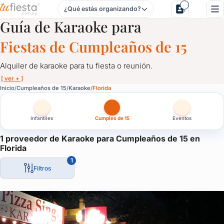
¿Qué estás organizando?
Karaoke para Cumpleaños de 15 en Florida
Guía de Karaoke para
Fiestas de Cumpleaños de 15
Alquiler de karaoke para tu fiesta o reunión.
[ ver + ]
Karaoke para Cumpleaños de 15 en Florida
Inicio
Cumpleaños de 15
Karaoke
Florida
Alquiler de karaoke para tu fiesta o reunión.
Infantiles
Cumples de 15
Eventos
Infaltable con amigos o en familia, el karaoke se adapta a cualq
Y a cualquier momento: fiestas infantiles, empresariales, desped
1 proveedor de Karaoke para Cumpleaños de 15 en
Florida
Todos nos divertimos con el karaoke y aquí tenés la opción de co
1
Filtros