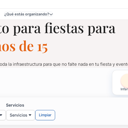
¿Qué estás organizando?
o para fiestas para
no
os de 15
toda la infraestructura para que no falte nada en tu fiesta y event
tas para Cumpleaños de 
Infan
toda la infraestructura para que no falte nada en tu fiesta y event
Servicios
Servicios
Limpiar