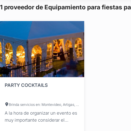
1 proveedor de Equipamiento para fiestas p
PARTY COCKTAILS
Brinda servicios en: Montevideo, Artigas, Canelones, Cerro Largo, Colonia, Durazno, Flores, Florida, Lavalleja, Maldonado, Paysandú, Río Negro, Rivera, Rocha, Salto, San José, Soriano, Tacuarembó, Treinta y Tres
A la hora de organizar un evento es
muy importante considerar el
mobiliario que vas a necesitar, ya