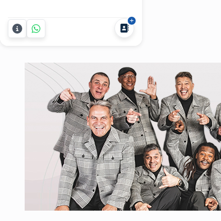
sea para la comodidad de tus
invitados o para la ambientación. En
Party Cocktails te ofrecemos la
solución que estás necesitando en
alquiler de mobiliario para cualquier
tipo de festejo. Contamos...