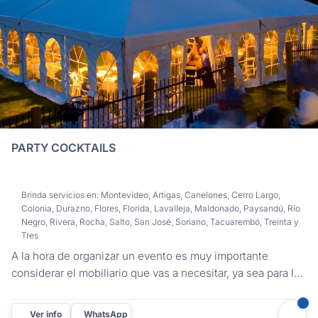
PARTY COCKTAILS
Brinda servicios en: Montevideo, Artigas, Canelones, Cerro Largo,
Colonia, Durazno, Flores, Florida, Lavalleja, Maldonado, Paysandú, Río
Negro, Rivera, Rocha, Salto, San José, Soriano, Tacuarembó, Treinta y
Tres
A la hora de organizar un evento es muy importante
considerar el mobiliario que vas a necesitar, ya sea para la
comodidad de tus invitados o para la ambientación. En
Party Cocktails te ofrecemos la solución que estás
Ver info
WhatsApp