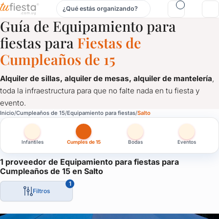
¿Qué estás organizando?
Equipamiento para fiestas para Cumpleaños de 15 en Salto
Guía de Equipamiento para
fiestas para
Fiestas de
Cumpleaños de 15
Alquiler de sillas, alquiler de mesas, alquiler de mantelería
,
toda la infraestructura para que no falte nada en tu fiesta y
evento.
Equipamiento para fiestas para Cumpleaños de 15 en Salto
Inicio
Cumpleaños de 15
Equipamiento para fiestas
Salto
Alquiler de sillas, alquiler de mesas, alquiler de mantelería
, 
Infantiles
Cumples de 15
Bodas
Eventos
1 proveedor de Equipamiento para fiestas para
Cumpleaños de 15 en Salto
1
Filtros