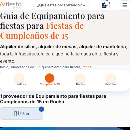
¿Qué estás organizando?
Equipamiento para fiestas para Cumpleaños de 15 en Roch
Guía de Equipamiento para
fiestas para
Fiestas de
Cumpleaños de 15
Alquiler de sillas, alquiler de mesas, alquiler de mantelería
,
toda la infraestructura para que no falte nada en tu fiesta y
evento.
Equipamiento para fiestas para Cumpleaños de 15 en Rocha
Inicio
Cumpleaños de 15
Equipamiento para fiestas
Rocha
Alquiler de sillas, alquiler de mesas, alquiler de mantelería
, 
Infantiles
Cumples de 15
Bodas
Eventos
1 proveedor de Equipamiento para fiestas para
Cumpleaños de 15 en Rocha
1
Filtros