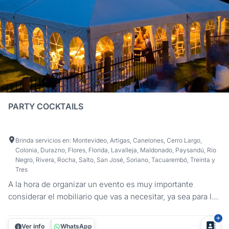
PARTY COCKTAILS
Brinda servicios en: Montevideo, Artigas, Canelones, Cerro Largo,
Colonia, Durazno, Flores, Florida, Lavalleja, Maldonado, Paysandú, Río
Negro, Rivera, Rocha, Salto, San José, Soriano, Tacuarembó, Treinta y
Tres
A la hora de organizar un evento es muy importante
considerar el mobiliario que vas a necesitar, ya sea para la
comodidad de tus invitados o para la ambientación. En
Party Cocktails te ofrecemos la solución que estás
Ver info
WhatsApp