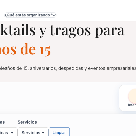
¿Qué estás organizando?
ktails y tragos para
ta y Tres
os de 15
pleaños de 15, aniversarios, despedidas y eventos empresariales
agos para Cumpleaños de 
Infan
pleaños de 15, aniversarios, despedidas y eventos empresariales
mento de beber, acercándose a la barra con comodidad y con un s
cas
Servicios
sta solo con un clic: consultá por las mejores bebidas y tragos p
icas
Servicios
Limpiar
de año.