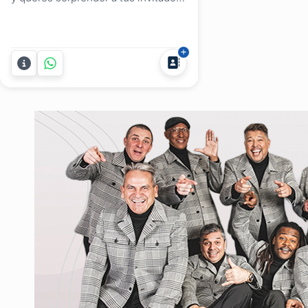
Party Cocktails es el servicio de
barra móvil de tragos y cocktails que
estás necesitando. En las
propuestas de cocktails y tragos
para cumpleaños de 15 sugerimos
barras mixtas, (barra de tragos con y
sin alcohol), para...