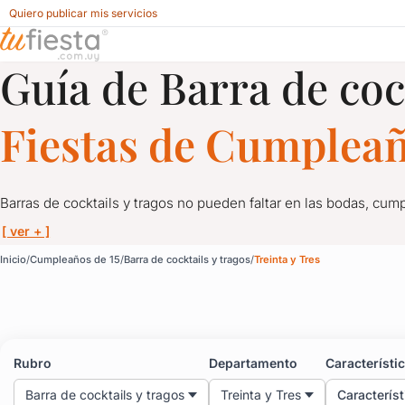
Quiero publicar mis servicios
Guía de Barra de coc
Barra de cocktails y tragos para Cumpleaños de 15 en Trein
Fiestas de Cumpleañ
Barras de cocktails y tragos no pueden faltar en las bodas, cum
[ ver + ]
Barra de cocktails y tr
Inicio
Cumpleaños de 15
Barra de cocktails y tragos
Treinta y Tres
Barras de cocktails y tragos no pueden faltar en las bodas, cum
Una solución ideal para que tus invitados tengan libertad al mo
Rubro
Departamento
Característi
Solicitá cotización a proveedores de cocktails y tragos en tu fie
Barra de cocktails y tragos
Treinta y Tres
Característ
Ideal para casamientos, bodas, eventos empresariales y de fin 