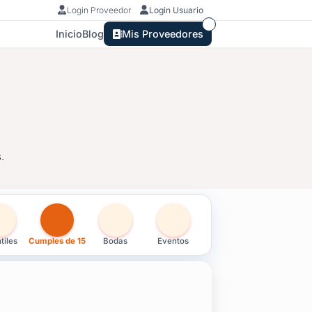
Login Proveedor
Login Usuario
Inicio
Blog
Mis Proveedores
.
15 en Treinta y Tres
tiles
Cumples de 15
Bodas
Eventos
.
ervicio de nivel.
ara tu evento.