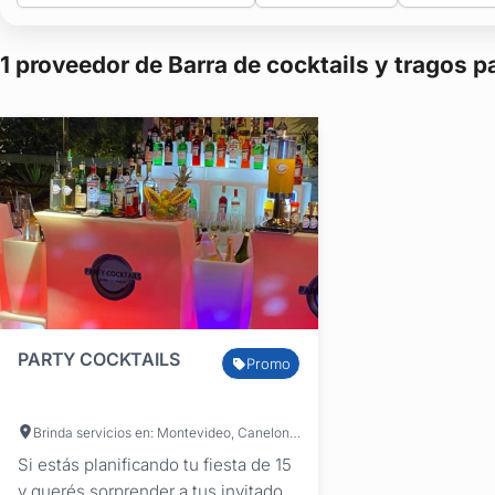
1 proveedor de Barra de cocktails y tragos 
PARTY COCKTAILS
Promo
Brinda servicios en: Montevideo, Canelones, Cerro Largo, Colonia, Durazno, Flores, Florida, Lavalleja, Maldonado, Río Negro, Rocha, Salto, San José, Soriano, Tacuarembó, Treinta y Tres, Paysandú, Rivera, Artigas
Si estás planificando tu fiesta de 15
y querés sorprender a tus invitados,