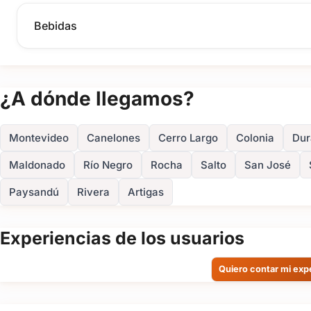
Bebidas
¿A dónde llegamos?
Montevideo
Canelones
Cerro Largo
Colonia
Dur
Maldonado
Río Negro
Rocha
Salto
San José
Paysandú
Rivera
Artigas
Experiencias de los usuarios
Quiero contar mi exp