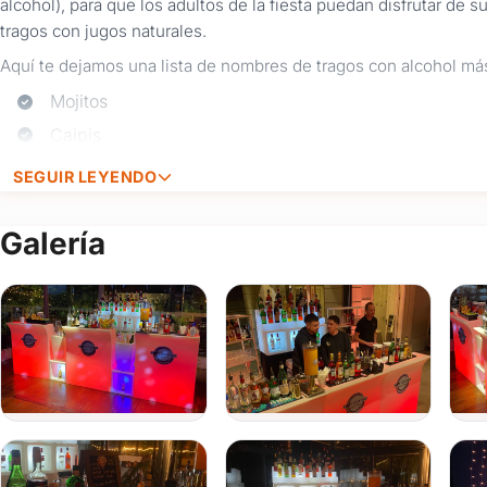
alcohol), para que los adultos de la fiesta puedan disfrutar de s
tragos con jugos naturales.
Aquí te dejamos una lista de nombres de tragos con alcohol más
Mojitos
Caipis
Daiquiris
SEGUIR LEYENDO
Aperol Spritzer
Fernet cola
Galería
Piña colada
Sex on the beach
Cosmopolitan
Gin tonic
Campari orange
Negroni
Cuba libre