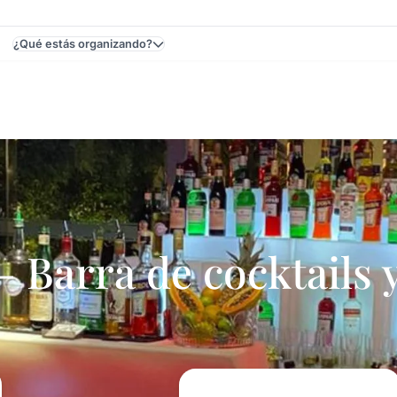
¿Qué estás organizando?
s Y Eventos En Uruguay - Cumpleaños De 15
arra de cocktails y