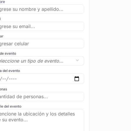
bre
l
lar
 de evento
a del evento
onas
le del evento