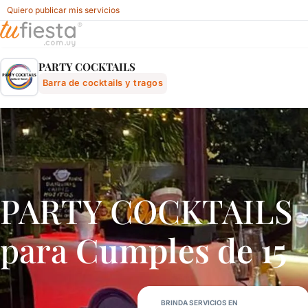
Quiero publicar mis servicios
Party Cocktails - Barra De Cocktails Y Tragos Para Fiesta
PARTY COCKTAILS
Barra de cocktails y tragos
PARTY COCKTAILS – B
para
Cumples de 15
BRINDA SERVICIOS EN