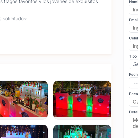
us tragos favoritos y los jóvenes de exquisitos
Nom
 solicitados:
Emai
Celu
Tipo
Fech
Pers
Detal