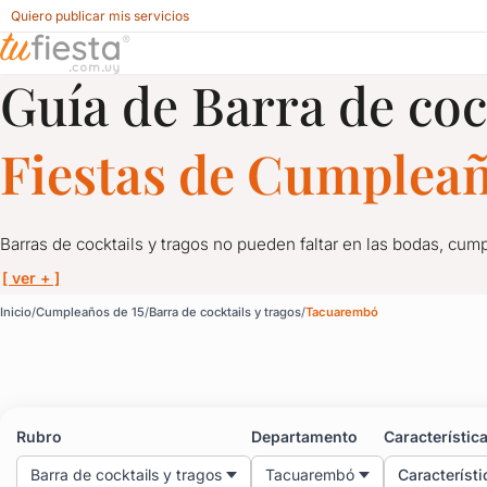
Quiero publicar mis servicios
Guía de Barra de coc
Barra de cocktails y tragos para Cumpleaños de 15 en Tac
Fiestas de Cumpleañ
Barras de cocktails y tragos no pueden faltar en las bodas, cum
[ ver + ]
Barra de cocktails y t
Inicio
Cumpleaños de 15
Barra de cocktails y tragos
Tacuarembó
Barras de cocktails y tragos no pueden faltar en las bodas, cum
Una solución ideal para que tus invitados tengan libertad al mo
Rubro
Departamento
Característic
Solicitá cotización a proveedores de cocktails y tragos en tu fie
Barra de cocktails y tragos
Tacuarembó
Característi
Ideal para casamientos, bodas, eventos empresariales y de fin 