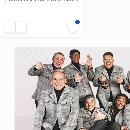
Party Cocktails es el servicio de
barra móvil de tragos y cocktails que
estás necesitando. En las
propuestas de cocktails y tragos
para cumpleaños de 15 sugerimos
barras mixtas, (barra de tragos con y
sin alcohol), para...