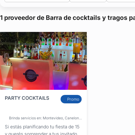
1 proveedor de Barra de cocktails y tragos
PARTY COCKTAILS
Promo
Brinda servicios en: Montevideo, Canelones, Cerro Largo, Colonia, Durazno, Flores, Florida, Lavalleja, Maldonado, Río Negro, Rocha, Salto, San José, Soriano, Tacuarembó, Treinta y Tres, Paysandú, Rivera, Artigas
Si estás planificando tu fiesta de 15
y querés sorprender a tus invitados,