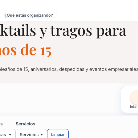
¿Qué estás organizando?
ktails y tragos para
uarembó
os de 15
pleaños de 15, aniversarios, despedidas y eventos empresariales
ragos para Cumpleaños d
Infan
pleaños de 15, aniversarios, despedidas y eventos empresariales
mento de beber, acercándose a la barra con comodidad y con un s
as
Servicios
sta solo con un clic: consultá por las mejores bebidas y tragos p
cas
Servicios
Limpiar
de año.