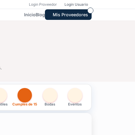
Login Proveedor
Login Usuario
Inicio
Blog
Mis Proveedores
.
e 15 en Tacuarembó
tiles
Cumples de 15
Bodas
Eventos
.
ervicio de nivel.
ara tu evento.