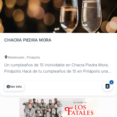
CHACRA PIEDRA MORA
Maldonado , Piriápolis
Un cumpleaños de 15 inolvidable en Chacra Piedra Mora,
Piriápolis Hacé de tu cumpleaños de 15 en Piriápolis una
experiencia única en Chacra Piedra Mora, un lugar rodeado
de naturaleza con vistas impresionantes al Cerro Pan de
Ver info
Azúcar. Con 5 hectáreas de paisajes espectaculares,
nuestra chacra...