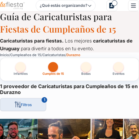
¿Qué estás organizando?
Caricaturistas para Cumpleaños de 15 en Durazno
Guía de Caricaturistas para
Fiestas de Cumpleaños de 15
Caricaturistas para fiestas.
Los mejores
caricaturistas de
Uruguay
para divertir a todos en tu evento.
Caricaturistas para Cumpleaños de 15 en Durazno
Inicio
Cumpleaños de 15
Caricaturistas
Durazno
Caricaturistas para fiestas.
Los mejores
caricaturistas de U
Infantiles
Cumples de 15
Bodas
Eventos
1 proveedor de Caricaturistas para Cumpleaños de 15 en
Durazno
1
Filtros