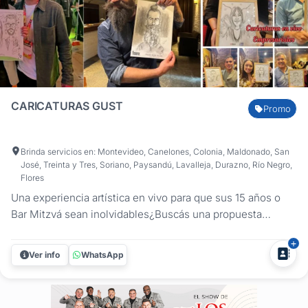
CARICATURAS GUST
Promo
Brinda servicios en: Montevideo, Canelones, Colonia, Maldonado, San
José, Treinta y Tres, Soriano, Paysandú, Lavalleja, Durazno, Río Negro,
Flores
Una experiencia artística en vivo para que sus 15 años o
Bar Mitzvá sean inolvidables¿Buscás una propuesta
original y diferente que enganche tanto a los adolescentes
como a los adultos desde el primer minuto? Soy Gust,
Ver info
WhatsApp
artista plástico, ilustrador y docente uruguayo con más de
30 años de...