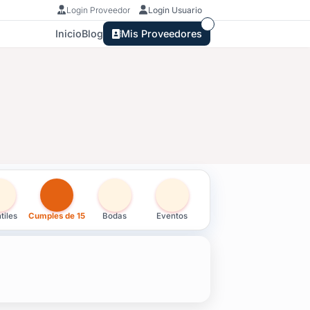
Login Proveedor
Login Usuario
Inicio
Blog
Mis Proveedores
a
tiles
Cumples de 15
Bodas
Eventos