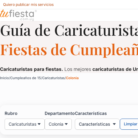
Quiero publicar mis servicios
Guía de Caricaturist
Caricaturistas para Cumpleaños de 15 en Colonia
Fiestas de Cumpleañ
Caricaturistas para fiestas.
Los mejores
caricaturistas de U
Caricaturistas para Cum
Inicio
Cumpleaños de 15
Caricaturistas
Colonia
Caricaturistas para fiestas.
Los mejores
caricaturistas de U
Rubro
Departamento
Características
Caricaturistas
Colonia
Características
Limpiar