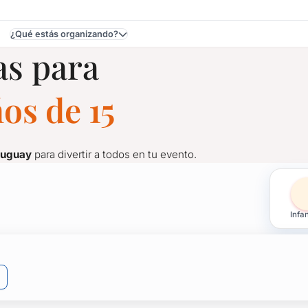
¿Qué estás organizando?
as para
os de 15
ruguay
para divertir a todos en tu evento.
pleaños de 15 en Coloni
Infan
ruguay
para divertir a todos en tu evento.