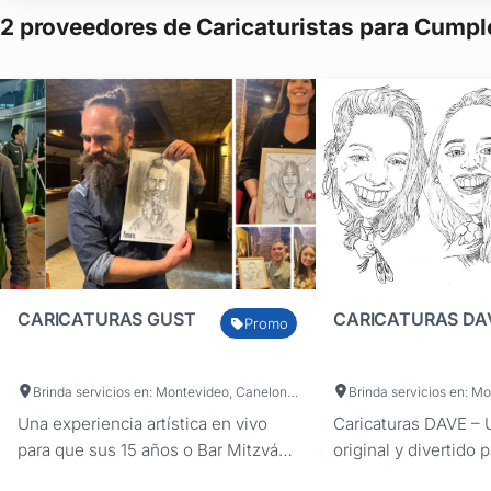
2 proveedores de Caricaturistas para Cumpl
CARICATURAS GUST
CARICATURAS DA
Promo
Brinda servicios en: Montevideo, Canelones, Colonia, Maldonado, San José, Treinta y Tres, Soriano, Paysandú, Lavalleja, Durazno, Río Negro, Flores
Una experiencia artística en vivo
Caricaturas DAVE – 
para que sus 15 años o Bar Mitzvá
original y divertido p
sean inolvidables¿Buscás una
15 ¿Querés que tu 