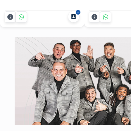
propuesta original y diferente que
15 tenga un detalle 
enganche tanto a los adolescentes
diferente? Caricatu
como a los adultos desde el primer
transforma tu fiesta
minuto? Soy Gust, artista plástico,
inolvidable con cari
ilustrador y docente uruguayo con
para vos y tus invit
más de 30 años de...
disfrutás de tu noche