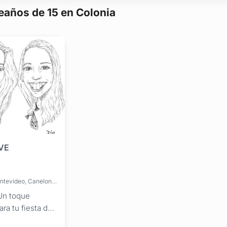
eaños de 15 en Colonia
VE
Brinda servicios en: Montevideo, Canelones, San José, Maldonado, Colonia, Florida
Un toque
ara tu fiesta de
cumpleaños de