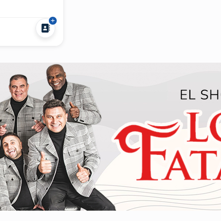
único y
ras DAVE
 en un evento
caturas en vivo
ados. Mientras
 especial,...