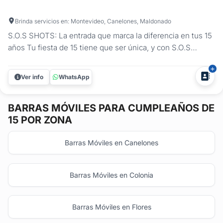
Brinda servicios en: Montevideo, Canelones, Maldonado
S.O.S SHOTS: La entrada que marca la diferencia en tus 15
años Tu fiesta de 15 tiene que ser única, y con S.O.S
SHOTS lo logramos. Somos los primeros en Uruguay en
traer un carrito de shots iluminado con luces LED y fuegos
Ver info
WhatsApp
fríos, perfecto para arrancar la parte más divertida de la
noche: ¡el...
BARRAS MÓVILES
PARA CUMPLEAÑOS DE
15 POR ZONA
Barras Móviles en Canelones
Barras Móviles en Colonia
Barras Móviles en Flores