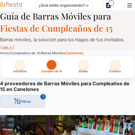
¿Qué estás organizando?
Barras Móviles para Cumpleaños de 15 en Canelones
Guía de Barras Móviles para
Fiestas de Cumpleaños de 15
Barras móviles, la solución para los tragos de tus invitados.
[ ver + ]
Barras Móviles para Cumpleaños de 15 en Canelones
Inicio
Cumpleaños de 15
Barras Móviles
Canelones
Barras móviles, la solución para los tragos de tus invitados.
Infantiles
Cumples de 15
Bodas
Eventos
Personalizadas, con luces led, acordes a tu evento, barras que 
La solución ideal para despreocuparte del tema y que los invita
4 proveedores de Barras Móviles para Cumpleaños de
15 en Canelones
1
Filtros