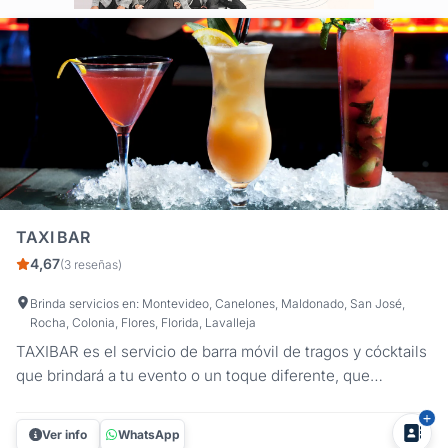
TAXI BAR
4,67
(3 reseñas)
Brinda servicios en: Montevideo, Canelones, Maldonado, San José,
Rocha, Colonia, Flores, Florida, Lavalleja
TAXIBAR es el servicio de barra móvil de tragos y cócktails
que brindará a tu evento o un toque diferente, que
sorprenderá a tus invitados. Servimos los tragos
tradicionales y preferidos por el público, con el aval de las
Ver info
WhatsApp
marcas de primer nivel como: RON BACARDI VODKA