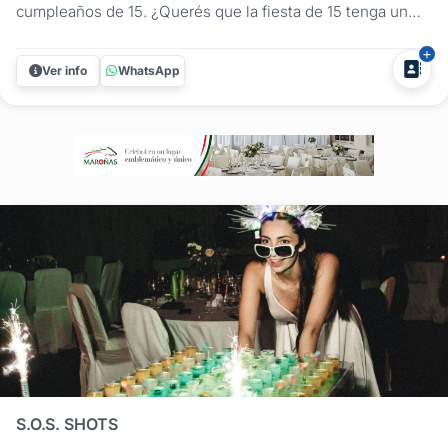
cumpleaños de 15. ¿Querés que la fiesta de 15 tenga un
detalle que la haga única? Con Cabesas Bier, sumás una
barra móvil original y con personalidad, ideal para el
Ver info
WhatsApp
brindis, la recepción o el after party. Nuestra barra móvil de
cerveza...
S.O.S. SHOTS