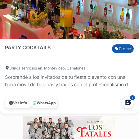
PARTY COCKTAILS
Promo
Brinda servicios en: Montevideo, Canelones
Sorprendé a los invitados de tu fiesta o evento con una
barra móvil de bebidas y tragos con el profesionalismo de
los Bartenders de Party Cocktails. Tu evento es su mayor
compromiso. y lo llevarán a cabo con calidad. dedicación,
Ver info
WhatsApp
puntualidad, y respeto, donde sin duda Despertarán tus
sentidos y...