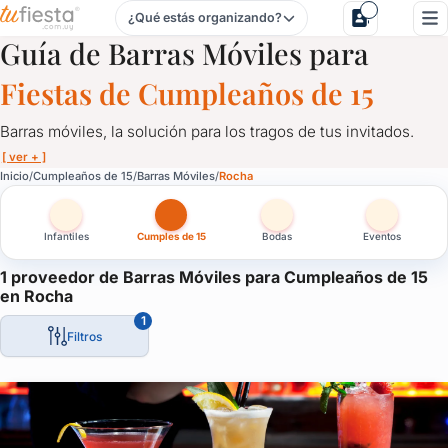
¿Qué estás organizando?
Barras Móviles para Cumpleaños de 15 en Rocha
Guía de Barras Móviles para
Fiestas de Cumpleaños de 15
Barras móviles, la solución para los tragos de tus invitados.
[ ver + ]
Barras Móviles para Cumpleaños de 15 en Rocha
Inicio
Cumpleaños de 15
Barras Móviles
Rocha
Barras móviles, la solución para los tragos de tus invitados.
Infantiles
Cumples de 15
Bodas
Eventos
Personalizadas, con luces led, acordes a tu evento, barras que 
La solución ideal para despreocuparte del tema y que los invita
1 proveedor de Barras Móviles para Cumpleaños de 15
en Rocha
1
Filtros