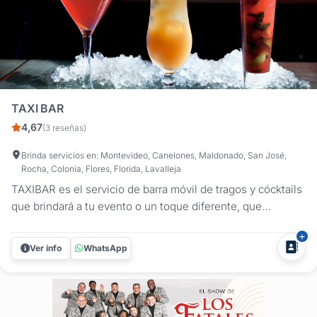
TAXI BAR
4,67
(3 reseñas)
Brinda servicios en: Montevideo, Canelones, Maldonado, San José,
Rocha, Colonia, Flores, Florida, Lavalleja
TAXIBAR es el servicio de barra móvil de tragos y cócktails
que brindará a tu evento o un toque diferente, que
sorprenderá a tus invitados. Servimos los tragos
tradicionales y preferidos por el público, con el aval de las
Ver info
WhatsApp
marcas de primer nivel como: RON BACARDI VODKA
SMIRNOFF FERNET BRANCA...