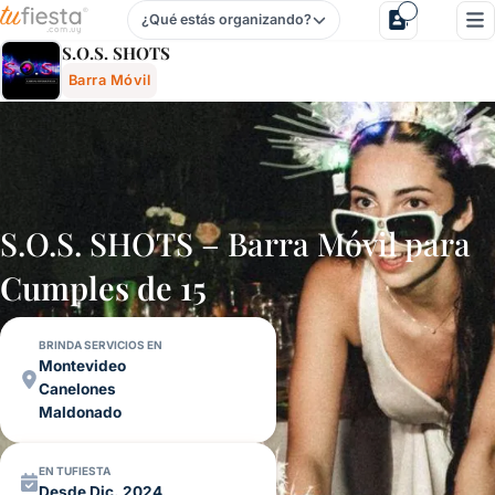
¿Qué estás organizando?
S.o.s. Shots - Barra Móvil Para Fiestas Y Eventos En Urug
S.O.S. SHOTS
Barra Móvil
S.O.S. SHOTS – Barra Móvil para
Cumples de 15
BRINDA SERVICIOS EN
Montevideo
Canelones
Maldonado
EN TUFIESTA
Desde Dic. 2024