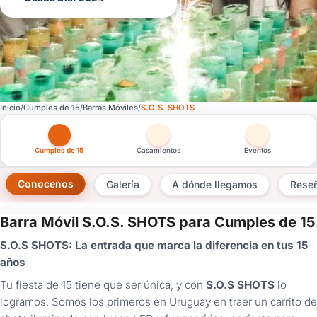
Inicio
Cumples de 15
Barras Móviles
S.O.S. SHOTS
Otras versiones de esta ficha por tipo de festejo
Cumples de 15
Casamientos
Eventos
Conocenos
Galería
A dónde llegamos
Rese
Barra Móvil S.O.S. SHOTS para Cumples de 15
×
S.O.S SHOTS: La entrada que marca la diferencia en tus 15
Consultar
años
Tu fiesta de 15 tiene que ser única, y con
S.O.S SHOTS
lo
¿Ya
tenés
logramos. Somos los primeros en Uruguay en traer un carrito de
cuenta?