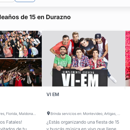
leaños de 15 en Durazno
VI EM
Brinda servicios en: Montevideo, Artigas, Canelones, Colonia, Durazno, Flores, Florida, Maldonado, Paysandú, Río Negro, Rivera, Rocha, Salto, San José, Soriano, Tacuarembó, Treinta y Tres
Brinda servicios en: Montevideo, Artigas, Canelones, Cerro Largo, Colonia, Durazno, Flores, Florida, Lavalleja, Maldonado, Paysandú, Río Negro, Rivera, Rocha, Salto, San José, Soriano, Tacuarembó, Treinta y Tres
os Fatales!
¿Estás organizando una fiesta de 15
vitados de tu
y buscás música en vivo que llene