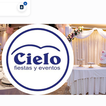
para
ias. Felipe
a joven y
destaca por su
nsibilidad...