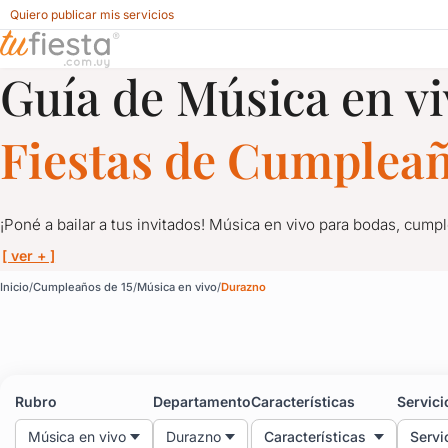
Quiero publicar mis servicios
Guía de Música en vi
Música en vivo para Cumpleaños de 15 en Durazno
Fiestas de Cumpleañ
¡Poné a bailar a tus invitados! Música en vivo para bodas, cumpl
[ ver + ]
Música en vivo para Cu
Inicio
Cumpleaños de 15
Música en vivo
Durazno
¡Poné a bailar a tus invitados! Música en vivo para bodas, cumpl
En un festejo entre amigos no puede faltar, en un casamiento, 1
Rubro
Departamento
Características
Servici
Te ofrecemos grupos de música, solistas, diferentes ritmos, cumbi
Música en vivo
Durazno
Características
Servi