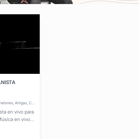
IANISTA
Brinda servicios en: Canelones, Artigas, Cerro Largo, Colonia, Durazno, Flores, Florida, Lavalleja, Maldonado, Montevideo, Paysandú, Río Negro, Rivera, Rocha, Salto, San José, Soriano, Tacuarembó, Treinta y Tres
sta en vivo para
úsica en vivo
ra entradas, vals
les, con una