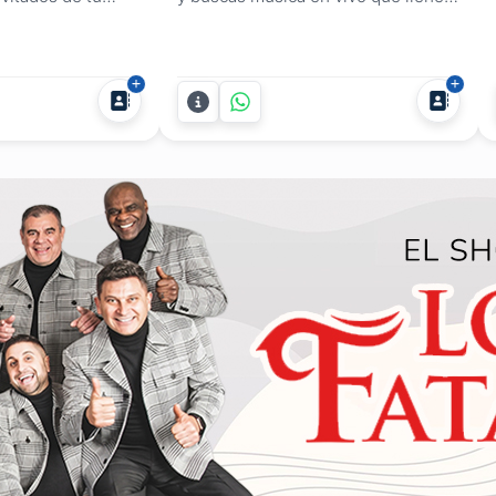
de tu fiesta
la noche de diversión? VI-EM es la
.
banda perfecta para animar tu
evento. Con temas como "Quiero
Verte Bailar" y "Canta (La Vida es
una Fiesta)," nos aseguramos de
que tus amigos y familiares no
paren de bailar. Si querés una...