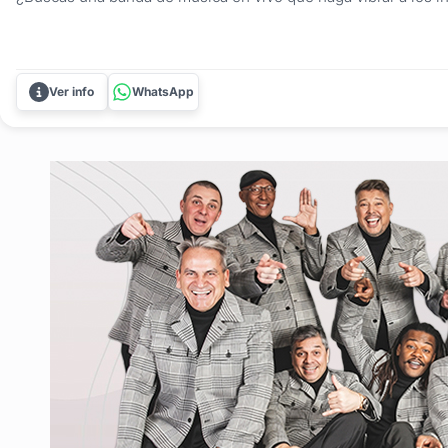
cumpleaños de quince? Con Los Fatales en vivo, la diversión 
llegará a otro nivel . Desde los éxitos más actuales hasta los..
Ver info
WhatsApp