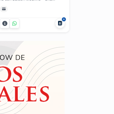
experiencia que emociona y
deslumbra. Un cumpleaños de 15 no
se repite… y por eso, merece
música que lo haga inolvidable.
Edison Mouriño transforma tu fiesta
en un show emocionante, elegante
y moderno, con una puesta musical
que...