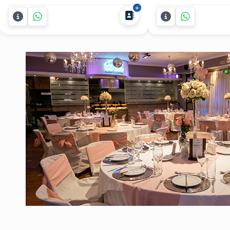
de 15 y eventos empresariales o
propuesta pensada 
sociales con pista llena garantizada
adolescentes y famil
y los mejores clásicos de todas las
Rubini es un pianist
generaciones. ¿Querés que tu
profesional que se 
celebración sea una...
talento, frescura y se