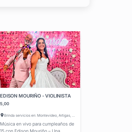
EDISON MOURIÑO - VIOLINISTA
5,00
Brinda servicios en: Montevideo, Artigas, Canelones, Cerro Largo, Colonia, Durazno, Flores, Florida, Lavalleja, Maldonado, Paysandú, Río Negro, Rivera, Rocha, Salto, San José, Soriano, Tacuarembó, Treinta y Tres
Música en vivo para cumpleaños de
15 con Edison Mouriño – Una