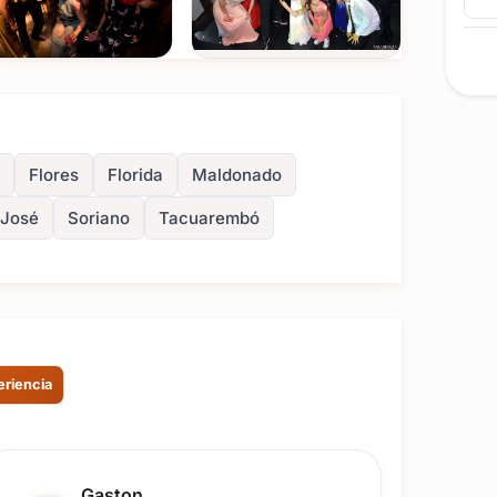
Ver todas
(+8)
FOTOS
Flores
Florida
Maldonado
 José
Soriano
Tacuarembó
eriencia
Reseña de usuario.
Gaston