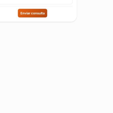
Enviar consulta
Reseña de usuario.
Re
Gabriela Gaston Mela Y Maty
Ro