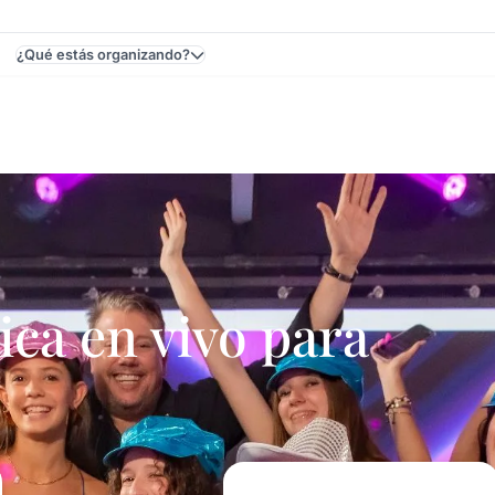
¿Qué estás organizando?
ruguay - Cumpleaños De 15
ca en vivo para