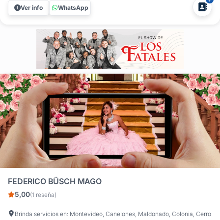
especialmente para encantar y divertir en un día tan
Ver info
WhatsApp
especial. Nuestro show transformará la fiesta de 15 con
una mezcla única de elegancia y...
FEDERICO BÜSCH MAGO
5,00
(1 reseña)
Brinda servicios en: Montevideo, Canelones, Maldonado, Colonia, Cerro