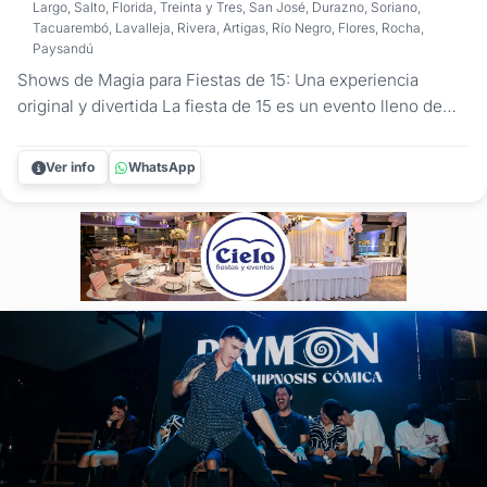
Largo, Salto, Florida, Treinta y Tres, San José, Durazno, Soriano,
Tacuarembó, Lavalleja, Rivera, Artigas, Río Negro, Flores, Rocha,
Paysandú
Shows de Magia para Fiestas de 15: Una experiencia
original y divertida La fiesta de 15 es un evento lleno de
energía y momentos especiales. El Mago Federico Büsch
propone un entretenimiento que se adapta al ritmo de los
Ver info
WhatsApp
jóvenes y el público adulto, garantizando que el asombro
sea el gran...