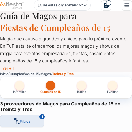
¿Qué estás organizando?
Magos para Cumpleaños de 15 en Treinta y Tres
Guía de Magos para
Fiestas de Cumpleaños de 15
Magia que cautiva a grandes y chicos para tu próximo evento.
En TuFiesta, te ofrecemos los mejores magos y shows de
magia para eventos empresariales, fiestas, casamientos,
cumpleaños de 15 y cumpleaños infantiles.
[ ver + ]
Magos para Cumpleaños de 15 en Treinta y Tres
Inicio
Cumpleaños de 15
Magos
Treinta y Tres
Magia que cautiva a grandes y chicos para tu próximo evento. 
Infantiles
Cumples de 15
Bodas
Eventos
Talentosos magos te sorprenderán con trucos inolvidables, ilusi
¡Haz de tu celebración una experiencia mágica y emocionante!
3 proveedores de Magos para Cumpleaños de 15 en
Treinta y Tres
Comunícate con los magos en TuFiesta y déjate llevar por el fa
1
¡Reserva ahora y crea momentos mágicos que perdurarán para 
Filtros