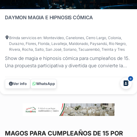
DAYMON MAGIA E HIPNOSIS CÓMICA
Brinda servicios en: Montevideo, Canelones, Cerro Largo, Colonia,
Durazno, Flores, Florida, Lavalleja, Maldonado, Paysandú, Río Negro,
Rivera, Rocha, Salto, San José, Soriano, Tacuarembó, Treinta y Tres
Show de magia e hipnosis cómica para cumpleaños de 15.
Una propuesta participativa y divertida que convierte la
fiesta en un momento compartido entre la cumpleañera y
sus invitados. ¿Querés un show distinto para un
Ver info
WhatsApp
cumpleaños de 15, que sorprenda y haga participar al
público? Daymon Magia e...
MAGOS
PARA CUMPLEAÑOS DE 15 POR