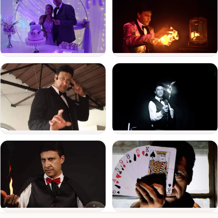
de
evento
Fecha
del
evento
Personas
Detalle
del
evento
Enviar consulta
Ver todas