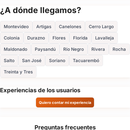
(+1)
¿A dónde llegamos?
FOTOS
Montevideo
Artigas
Canelones
Cerro Largo
Colonia
Durazno
Flores
Florida
Lavalleja
Maldonado
Paysandú
Río Negro
Rivera
Rocha
Salto
San José
Soriano
Tacuarembó
Treinta y Tres
Experiencias de los usuarios
Quiero contar mi experiencia
Preguntas frecuentes