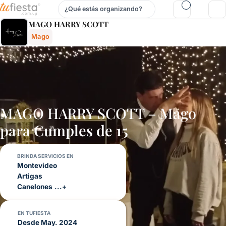
¿Qué estás organizando?
Mago Harry Scott - Mago Para Fiestas Y Eventos En Urugu
MAGO HARRY SCOTT
Mago
MAGO HARRY SCOTT – Mago
para
Cumples de 15
BRINDA SERVICIOS EN
Montevideo
Artigas
Canelones
...+
EN TUFIESTA
Desde May. 2024