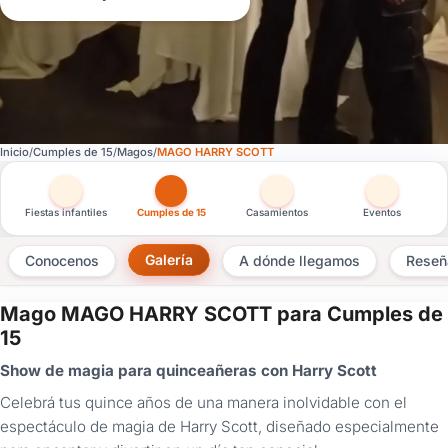
Inicio
Cumples de 15
Magos
MAGO HARRY SCOTT
Otras versiones de esta ficha por tipo de festejo
Fiestas infantiles
Cumples de 15
Casamientos
Eventos
Galería
Conocenos
A dónde llegamos
Reseñ
Mago MAGO HARRY SCOTT para Cumples de
×
15
Consultar
Show de magia para quinceañeras con Harry Scott
Celebrá tus quince años de una manera inolvidable con el
¿Ya
tenés
espectáculo de magia de Harry Scott, diseñado especialmente
cuenta?