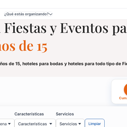
¿Qué estás organizando?
 Fiestas y Eventos p
Punta Ballena, Maldonado
os de 15
os de 15, hoteles para bodas y hoteles para todo tipo de Fi
 Eventos para Cumpleaño
Cump
os de 15, hoteles para bodas y hoteles para todo tipo de Fi
rte a pasar la noche de bodas, aquí es el lugar para encontrar lo
Características
Servicios
, pasar una tarde distendida con amigas, peinarte, maquillarte y
lena
Características
Servicios
Limpiar