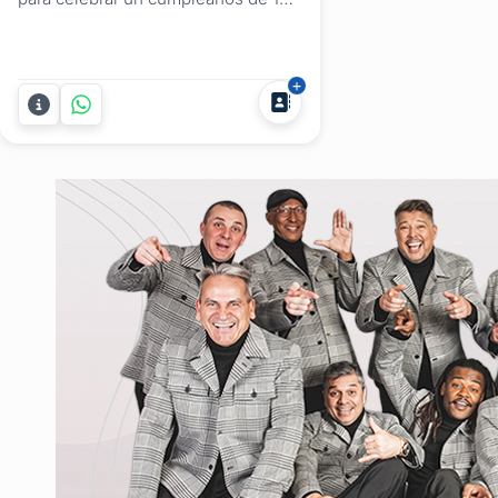
único en Punta Ballena?En Chacra
El Quijote vas a encontrar un
entorno natural inigualable,
servicios de primer nivel y la
comodidad de poder disfrutar la
fiesta sin preocuparte por el
traslado: el alojamiento está en el
mismo...