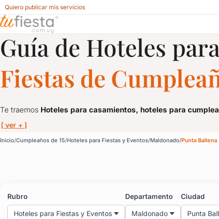
Quiero publicar mis servicios
Guía de Hoteles para
Hoteles para Fiestas y Eventos para Cumpleaños de 15 en 
Fiestas de Cumpleañ
Te traemos
Hoteles para casamientos, hoteles para cumpleañ
[ ver + ]
Hoteles para Fiestas y
Inicio
Cumpleaños de 15
Hoteles para Fiestas y Eventos
Maldonado
Punta Ballena
Te traemos
Hoteles para casamientos, hoteles para cumpleañ
Si querés festejar tu casamiento en un hotel, prepararte y queda
Rubro
Departamento
Ciudad
Estos hoteles también son ideales para hacer la previa de los 15
Hoteles para Fiestas y Eventos
Maldonado
Punta Bal