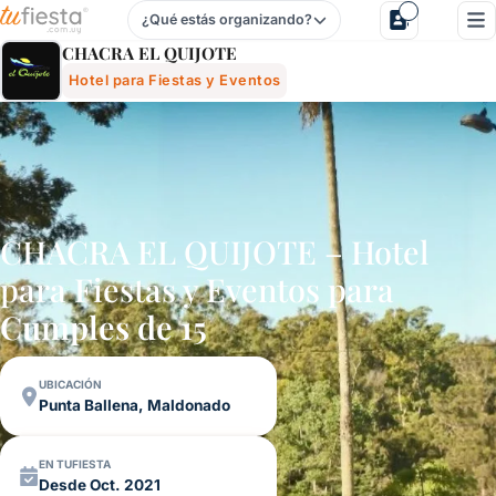
¿Qué estás organizando?
Chacra El Quijote - Hotel Para Fiestas Y Eventos En Punta
CHACRA EL QUIJOTE
Hotel para Fiestas y Eventos
CHACRA EL QUIJOTE – Hotel
para Fiestas y Eventos para
Cumples de 15
UBICACIÓN
Punta Ballena, Maldonado
EN TUFIESTA
Desde Oct. 2021