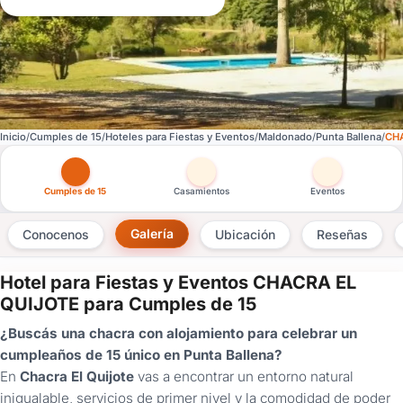
Inicio
Cumples de 15
Hoteles para Fiestas y Eventos
Maldonado
Punta Ballena
CH
Otras versiones de esta ficha por tipo de festejo
Cumples de 15
Casamientos
Eventos
Galería
Conocenos
Ubicación
Reseñas
Hotel para Fiestas y Eventos CHACRA EL
×
QUIJOTE para Cumples de 15
Consultar
¿Buscás una chacra con alojamiento para celebrar un
cumpleaños de 15 único en Punta Ballena?
¿Ya
En
Chacra El Quijote
vas a encontrar un entorno natural
tenés
inigualable, servicios de primer nivel y la comodidad de poder
cuenta?