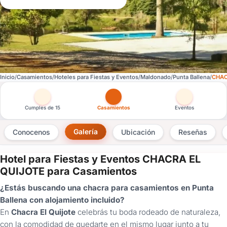
Inicio
Casamientos
Hoteles para Fiestas y Eventos
Maldonado
Punta Ballena
CHAC
Otras versiones de esta ficha por tipo de festejo
Cumples de 15
Casamientos
Eventos
Galería
Conocenos
Ubicación
Reseñas
Hotel para Fiestas y Eventos CHACRA EL
×
QUIJOTE para Casamientos
Consultar
¿Estás buscando una chacra para casamientos en Punta
Ballena con alojamiento incluido?
¿Ya
En
Chacra El Quijote
celebrás tu boda rodeado de naturaleza,
tenés
con la comodidad de quedarte en el mismo lugar junto a tu
cuenta?