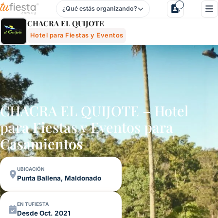
¿Qué estás organizando?
Chacra El Quijote - Hotel Para Fiestas Y Eventos En Punta
CHACRA EL QUIJOTE
Hotel para Fiestas y Eventos
CHACRA EL QUIJOTE – Hotel
para Fiestas y Eventos para
Casamientos
UBICACIÓN
Punta Ballena, Maldonado
EN TUFIESTA
Desde Oct. 2021