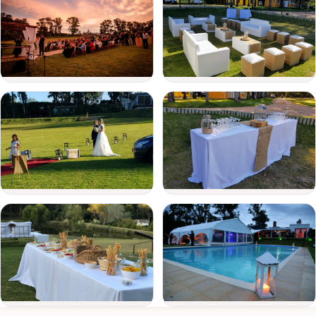
de
Tu casamiento merece un lugar que te permita disfrutar antes,
evento
durante y después de la fiesta. En
Chacra El Quijote
, vas a vivir
un fin de semana inolvidable, acompañado por quienes más
Fecha
querés.
del
Contactanos por WhatsApp o completá el formulario para
evento
consultar fechas, servicios y opciones de contratación.
Personas
Detalle
del
evento
Enviar consulta
Ver todas