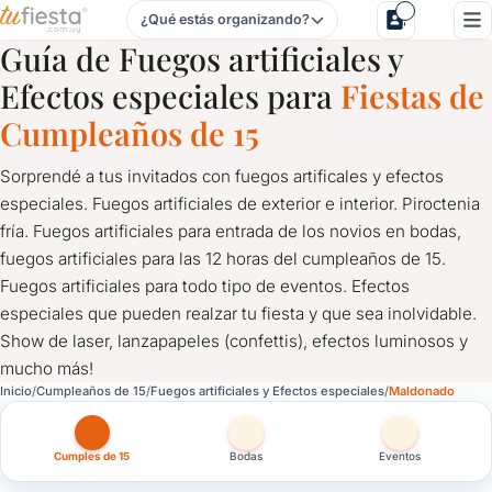
¿Qué estás organizando?
Fuegos artificiales y Efectos especiales para Cumpleaños 
Guía de Fuegos artificiales y
Efectos especiales para
Fiestas de
Cumpleaños de 15
Sorprendé a tus invitados con fuegos artificales y efectos
especiales. Fuegos artificiales de exterior e interior. Piroctenia
fría. Fuegos artificiales para entrada de los novios en bodas,
fuegos artificiales para las 12 horas del cumpleaños de 15.
Fuegos artificiales para todo tipo de eventos. Efectos
especiales que pueden realzar tu fiesta y que sea inolvidable.
Show de laser, lanzapapeles (confettis), efectos luminosos y
mucho más!
Fuegos artificiales y Efectos especiales para Cumpleaños 
Inicio
Cumpleaños de 15
Fuegos artificiales y Efectos especiales
Maldonado
Sorprendé a tus invitados con fuegos artificales y efectos especi
Cumples de 15
Bodas
Eventos