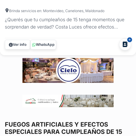
Brinda servicios en: Montevideo, Canelones, Maldonado
¿Querés que tu cumpleaños de 15 tenga momentos que
sorprendan de verdad? Costa Luces ofrece efectos
especiales para fiestas de 15 pensados para destacar cada
instante clave, combinando impacto visual, estética y
Ver info
WhatsApp
máxima seguridad. Desde fuegos fríos para 15 años en
ingresos y cortes de torta,...
FUEGOS ARTIFICIALES Y EFECTOS
ESPECIALES
PARA CUMPLEAÑOS DE 15