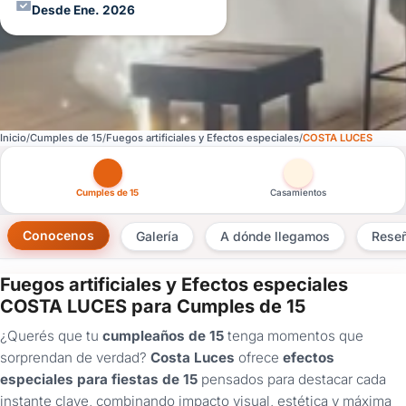
Desde Ene. 2026
Inicio
Cumples de 15
Fuegos artificiales y Efectos especiales
COSTA LUCES
Otras versiones de esta ficha por tipo de festejo
Cumples de 15
Casamientos
Conocenos
Galería
A dónde llegamos
Rese
Fuegos artificiales y Efectos especiales
×
COSTA LUCES para Cumples de 15
Consultar
¿Querés que tu
cumpleaños de 15
tenga momentos que
sorprendan de verdad?
Costa Luces
ofrece
efectos
¿Ya
especiales para fiestas de 15
pensados para destacar cada
tenés
instante clave, combinando impacto visual, estética y máxima
cuenta?