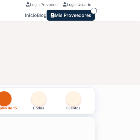
Login Proveedor
Login Usuario
Inicio
Blog
Mis Proveedores
lonia
les de 15
Bodas
Eventos
ia hasta jardines pensados para sesiones de los exteriores, la 
ring y la ambientación hasta la coordinación técnica y la música