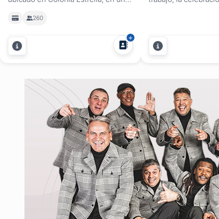
entorno natural mágico. A pocos
muy importante o la
260
metros se encuentra la Capilla de
una actividad en un
San Roque, ideal para celebrar la
especial. Destacamo
ceremonia religiosa y luego festejar
establecimiento est
en nuestro local. Contamos con
realizar eventos co
servicio integral, compuesto de
y cumpleaños con c
mobiliario, servicio de...
200 personas....