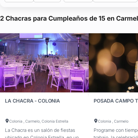
Compará capacidad, menús, servicios y beneficios exclusivos qu
Accedé a presupuestos, promociones vigentes y galerías de foto
2 Chacras para Cumpleaños de 15 en Carmel
Empezá a planificar hoy mismo y descubrí el lugar perfecto dond
Estamos para acompañarte en cada paso de esta elección tan es
LA CHACRA - COLONIA
POSADA CAMPO T
Colonia , Carmelo, Colonia Estrella
Colonia , Carmelo
La Chacra es un salón de fiestas
Programe con tiemp
ubicado en Colonia Estrella, en un
trabajo, la celebrac