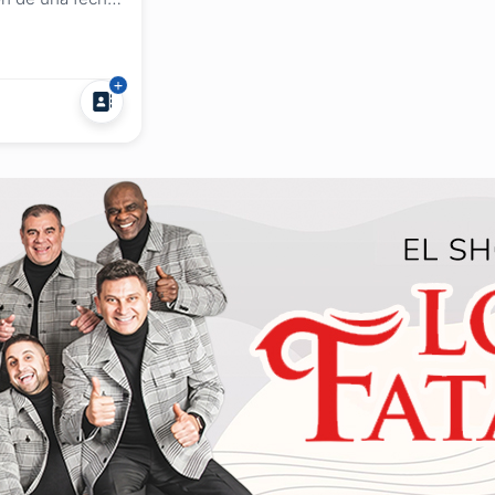
 culminación de
 lugar muy
s que el
á adaptado para
mo casamientos
apacidad para