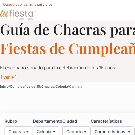
Quiero publicar mis servicios
Guía de Chacras par
Chacras para Cumpleaños de 15 en Carmelo, Colonia
Fiestas de Cumpleañ
El escenario soñado para la celebración de los 15 años.
[ ver + ]
Chacras para Cumpleaño
Inicio
Cumpleaños de 15
Chacras
Colonia
Carmelo
El escenario soñado para la celebración de los 15 años.
Encontrá en esta guía los espacios más exclusivos y versátiles p
Rubro
Departamento
Ciudad
Características
Te presentamos una selección de chacras equipadas con todo lo n
Chacras
Colonia
Carmelo
Características
Muchas de nuestras chacras ofrecen un servicio integral de orga