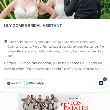
LILY GOMES BRIDAL ASISTANT
Brinda servicios en: Montevideo, Artigas, Canelones, Cerro Largo,
Colonia, Durazno, Flores, Florida, Lavalleja, Maldonado, Paysandú, Río
Negro, Rivera, Rocha, Salto, San José, Soriano, Tacuarembó, Treinta y
Tres
Porque vivimos tan deprisa, ¡Que nos hemos olvidado de
vivir la vida! ¨Organizar una boda¨ está en la lista de los
momentos más estresantes de la vida de una persona! Por
eso Lily Gomes trabaja arduamente en hacer de este
Ver info
WhatsApp
proceso lo más divertido y agradable posible! Si no sabes
por dónde...