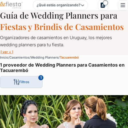
¿Qué estás organizando?
Wedding Planners para Casamientos en Tacuarembó
Guía de Wedding Planners para
Fiestas y Brindis de Casamientos
Organizadores de casamientos en Uruguay, los mejores
wedding planners para tu fiesta.
[ ver + ]
Wedding Planners para Casamientos en Tacuarembó
Inicio
Casamientos
Wedding Planners
Tacuarembó
1 proveedor de Wedding Planners para Casamientos en
Organizadores de casamientos en Uruguay, los mejores wedding 
Tacuarembó
Porque un momento así tiene que contemplar cada detalle.
1
Filtros
El momento de la torta, de las alianzas, del vals, la elección del 
Todo merece la mayor atención.
Disfrutá de tu casamiento mientras los wedding planners organ