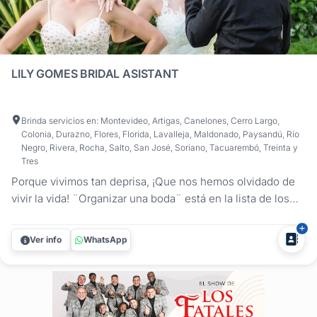
LILY GOMES BRIDAL ASISTANT
Brinda servicios en: Montevideo, Artigas, Canelones, Cerro Largo,
Colonia, Durazno, Flores, Florida, Lavalleja, Maldonado, Paysandú, Río
Negro, Rivera, Rocha, Salto, San José, Soriano, Tacuarembó, Treinta y
Tres
Porque vivimos tan deprisa, ¡Que nos hemos olvidado de
vivir la vida! ¨Organizar una boda¨ está en la lista de los
momentos más estresantes de la vida de una persona! Por
eso Lily Gomes trabaja arduamente en hacer de este
Ver info
WhatsApp
proceso lo más divertido y agradable posible! Si no sabes
por dónde...