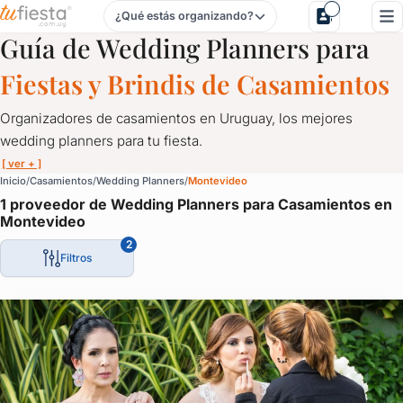
¿Qué estás organizando?
Wedding Planners para Casamientos en Montevideo
Guía de Wedding Planners para
Fiestas y Brindis de Casamientos
Organizadores de casamientos en Uruguay, los mejores
wedding planners para tu fiesta.
[ ver + ]
Wedding Planners para Casamientos en Montevideo
Inicio
Casamientos
Wedding Planners
Montevideo
1 proveedor de Wedding Planners para Casamientos en
Organizadores de casamientos en Uruguay, los mejores wedding 
Montevideo
Porque un momento así tiene que contemplar cada detalle.
2
Filtros
El momento de la torta, de las alianzas, del vals, la elección del 
Todo merece la mayor atención.
Disfrutá de tu casamiento mientras los wedding planners organ