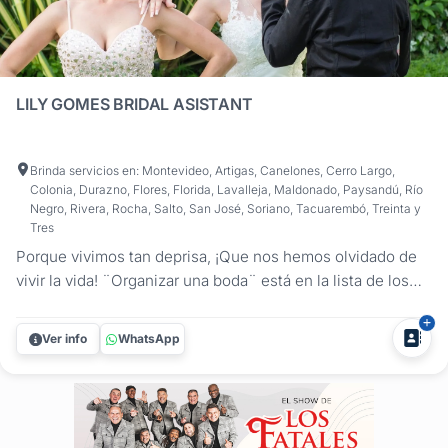
LILY GOMES BRIDAL ASISTANT
Brinda servicios en: Montevideo, Artigas, Canelones, Cerro Largo,
Colonia, Durazno, Flores, Florida, Lavalleja, Maldonado, Paysandú, Río
Negro, Rivera, Rocha, Salto, San José, Soriano, Tacuarembó, Treinta y
Tres
Porque vivimos tan deprisa, ¡Que nos hemos olvidado de
vivir la vida! ¨Organizar una boda¨ está en la lista de los
momentos más estresantes de la vida de una persona! Por
eso Lily Gomes trabaja arduamente en hacer de este
Ver info
WhatsApp
proceso lo más divertido y agradable posible! Si no sabes
por dónde...