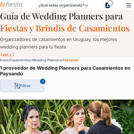
¿Qué estás organizando?
Wedding Planners para Casamientos en Paysandú
Guía de Wedding Planners para
Fiestas y Brindis de Casamientos
Organizadores de casamientos en Uruguay, los mejores
wedding planners para tu fiesta.
[ ver + ]
Wedding Planners para Casamientos en Paysandú
Inicio
Casamientos
Wedding Planners
Paysandú
1 proveedor de Wedding Planners para Casamientos en
Organizadores de casamientos en Uruguay, los mejores wedding 
Paysandú
Porque un momento así tiene que contemplar cada detalle.
1
Filtros
El momento de la torta, de las alianzas, del vals, la elección del 
Todo merece la mayor atención.
Disfrutá de tu casamiento mientras los wedding planners organ