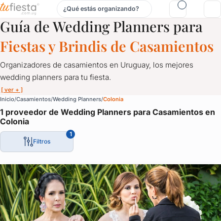
¿Qué estás organizando?
Wedding Planners para Casamientos en Colonia
Guía de Wedding Planners para
Fiestas y Brindis de Casamientos
Organizadores de casamientos en Uruguay, los mejores
wedding planners para tu fiesta.
[ ver + ]
Wedding Planners para Casamientos en Colonia
Inicio
Casamientos
Wedding Planners
Colonia
1 proveedor de Wedding Planners para Casamientos en
Organizadores de casamientos en Uruguay, los mejores wedding 
Colonia
Porque un momento así tiene que contemplar cada detalle.
1
Filtros
El momento de la torta, de las alianzas, del vals, la elección del 
Todo merece la mayor atención.
Disfrutá de tu casamiento mientras los wedding planners organ