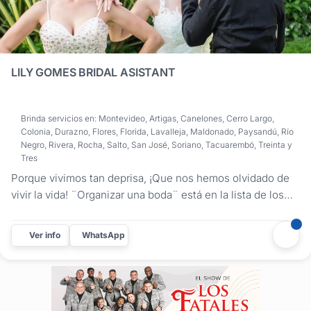
LILY GOMES BRIDAL ASISTANT
Brinda servicios en: Montevideo, Artigas, Canelones, Cerro Largo,
Colonia, Durazno, Flores, Florida, Lavalleja, Maldonado, Paysandú, Río
Negro, Rivera, Rocha, Salto, San José, Soriano, Tacuarembó, Treinta y
Tres
Porque vivimos tan deprisa, ¡Que nos hemos olvidado de
vivir la vida! ¨Organizar una boda¨ está en la lista de los
momentos más estresantes de la vida de una persona! Por
eso Lily Gomes trabaja arduamente en hacer de este
Ver info
WhatsApp
proceso lo más divertido y agradable posible! Si no sabes
por dónde...