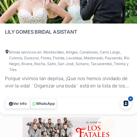
LILY GOMES BRIDAL ASISTANT
Brinda servicios en: Montevideo, Artigas, Canelones, Cerro Largo,
Colonia, Durazno, Flores, Florida, Lavalleja, Maldonado, Paysandú, Río
Negro, Rivera, Rocha, Salto, San José, Soriano, Tacuarembó, Treinta y
Tres
Porque vivimos tan deprisa, ¡Que nos hemos olvidado de
vivir la vida! ¨Organizar una boda¨ está en la lista de los
momentos más estresantes de la vida de una persona! Por
eso Lily Gomes trabaja arduamente en hacer de este
Ver info
WhatsApp
proceso lo más divertido y agradable posible! Si no sabes
por dónde...