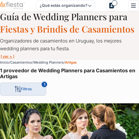
¿Qué estás organizando?
Wedding Planners para Casamientos en Artigas
Guía de Wedding Planners para
Fiestas y Brindis de Casamientos
Organizadores de casamientos en Uruguay, los mejores
wedding planners para tu fiesta.
[ ver + ]
Wedding Planners para Casamientos en Artigas
Inicio
Casamientos
Wedding Planners
Artigas
1 proveedor de Wedding Planners para Casamientos en
Organizadores de casamientos en Uruguay, los mejores wedding 
Artigas
Porque un momento así tiene que contemplar cada detalle.
1
Filtros
El momento de la torta, de las alianzas, del vals, la elección del 
Todo merece la mayor atención.
Disfrutá de tu casamiento mientras los wedding planners organ