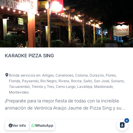
KARAOKE PIZZA SING
Brinda servicios en: Artigas, Canelones, Colonia, Durazno, Flores,
Florida, Paysandú, Río Negro, Rivera, Rocha, Salto, San José, Soriano,
Tacuarembó, Treinta y Tres, Cerro Largo, Lavalleja, Maldonado,
Montevideo
¡Preparate para la mejor fiesta de todas con la increíble
animación de Verónica Araújo Jaume de Pizza Sing y su
KARAOKE! . En cualquier rincón de Uruguay donde se
celebre tu Fiesta, Despedida de Año o Evento, nosotros
Ver info
WhatsApp
estamos ahí para asegurarnos de que sea una experiencia