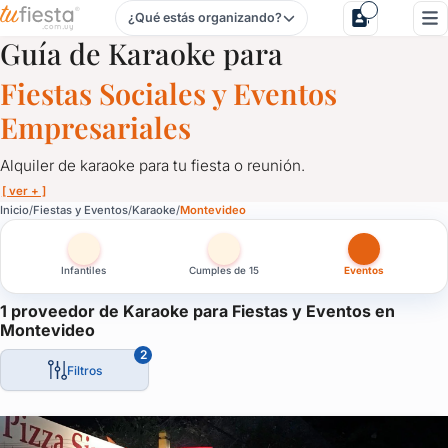
¿Qué estás organizando?
Karaoke para Fiestas y Eventos en Montevideo
Guía de Karaoke para
Fiestas Sociales y Eventos
Empresariales
Alquiler de karaoke para tu fiesta o reunión.
[ ver + ]
Karaoke para Fiestas y Eventos en Montevideo
Inicio
Fiestas y Eventos
Karaoke
Montevideo
Alquiler de karaoke para tu fiesta o reunión.
Infantiles
Cumples de 15
Eventos
Infaltable con amigos o en familia, el karaoke se adapta a cualq
Y a cualquier momento: fiestas infantiles, empresariales, desped
1 proveedor de Karaoke para Fiestas y Eventos en
Montevideo
Todos nos divertimos con el karaoke y aquí tenés la opción de co
2
Filtros