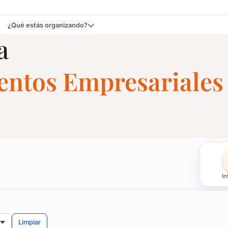
¿Qué estás organizando?
a
ventos Empresariales
 Eventos en Maldonado
In
uier espacio, casas, salones o chacras.
idas, aniversarios.
Limpiar
ntratarlo para tu evento. ¡A cantar!