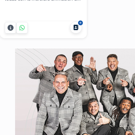
Verónica Araújo Jaume de Pizza
Sing y su KARAOKE! . En cualquier
rincón de Uruguay donde se celebre
tu Fiesta, Despedida de Año o
Evento, nosotros estamos ahí para
asegurarnos de que sea una
experiencia inolvidable con el...