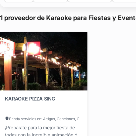
1 proveedor de Karaoke para Fiestas y Eve
KARAOKE PIZZA SING
Brinda servicios en: Artigas, Canelones, Colonia, Durazno, Flores, Florida, Paysandú, Río Negro, Rivera, Rocha, Salto, San José, Soriano, Tacuarembó, Treinta y Tres, Cerro Largo, Lavalleja, Maldonado, Montevideo
¡Preparate para la mejor fiesta de
todas con la increíble animación de