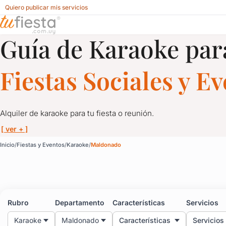
Quiero publicar mis servicios
Guía de Karaoke par
Karaoke para Fiestas y Eventos en Maldonado
Fiestas Sociales y E
Alquiler de karaoke para tu fiesta o reunión.
[ ver + ]
Karaoke para Fiestas y
Inicio
Fiestas y Eventos
Karaoke
Maldonado
Alquiler de karaoke para tu fiesta o reunión.
Infaltable con amigos o en familia, el karaoke se adapta a cualq
Rubro
Departamento
Características
Servicios
Y a cualquier momento: fiestas infantiles, empresariales, desped
Karaoke
Maldonado
Características
Servicios
Todos nos divertimos con el karaoke y aquí tenés la opción de co