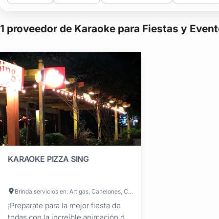
1 proveedor de Karaoke para Fiestas y Even
KARAOKE PIZZA SING
Brinda servicios en: Artigas, Canelones, Colonia, Durazno, Flores, Florida, Paysandú, Río Negro, Rivera, Rocha, Salto, San José, Soriano, Tacuarembó, Treinta y Tres, Cerro Largo, Lavalleja, Maldonado, Montevideo
¡Preparate para la mejor fiesta de
todas con la increíble animación de