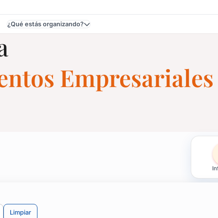
¿Qué estás organizando?
a
ventos Empresariales
 Eventos en Durazno
In
uier espacio, casas, salones o chacras.
idas, aniversarios.
Limpiar
ntratarlo para tu evento. ¡A cantar!