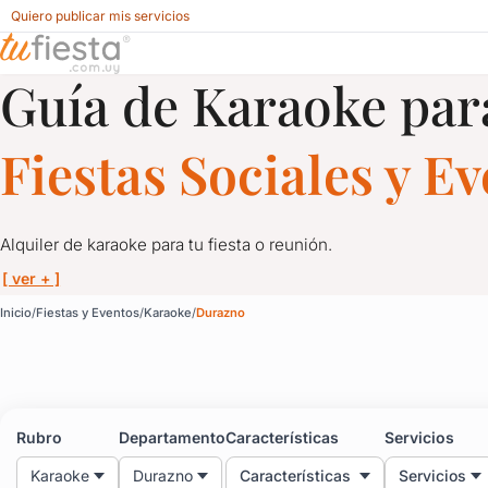
Quiero publicar mis servicios
Guía de Karaoke par
Karaoke para Fiestas y Eventos en Durazno
Fiestas Sociales y E
Alquiler de karaoke para tu fiesta o reunión.
[ ver + ]
Karaoke para Fiestas y
Inicio
Fiestas y Eventos
Karaoke
Durazno
Alquiler de karaoke para tu fiesta o reunión.
Infaltable con amigos o en familia, el karaoke se adapta a cualq
Rubro
Departamento
Características
Servicios
Y a cualquier momento: fiestas infantiles, empresariales, desped
Karaoke
Durazno
Características
Servicios
Todos nos divertimos con el karaoke y aquí tenés la opción de co