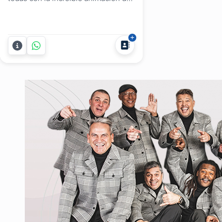
Verónica Araújo Jaume de Pizza
Sing y su KARAOKE! . En cualquier
rincón de Uruguay donde se celebre
tu Fiesta, Despedida de Año o
Evento, nosotros estamos ahí para
asegurarnos de que sea una
experiencia inolvidable con el...