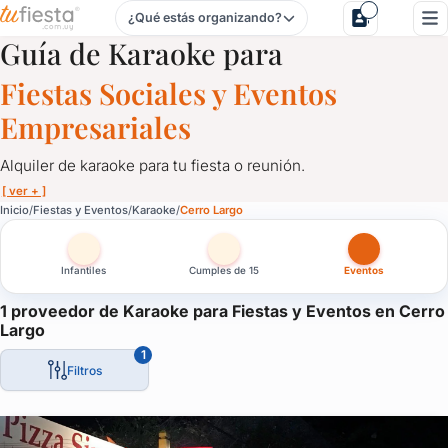
¿Qué estás organizando?
Karaoke para Fiestas y Eventos en Cerro Largo
Guía de Karaoke para
Fiestas Sociales y Eventos
Empresariales
Alquiler de karaoke para tu fiesta o reunión.
[ ver + ]
Karaoke para Fiestas y Eventos en Cerro Largo
Inicio
Fiestas y Eventos
Karaoke
Cerro Largo
Alquiler de karaoke para tu fiesta o reunión.
Infantiles
Cumples de 15
Eventos
Infaltable con amigos o en familia, el karaoke se adapta a cualq
Y a cualquier momento: fiestas infantiles, empresariales, desped
1 proveedor de Karaoke para Fiestas y Eventos en Cerro
Largo
Todos nos divertimos con el karaoke y aquí tenés la opción de co
1
Filtros