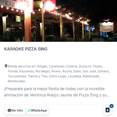
KARAOKE PIZZA SING
Brinda servicios en: Artigas, Canelones, Colonia, Durazno, Flores,
Florida, Paysandú, Río Negro, Rivera, Rocha, Salto, San José, Soriano,
Tacuarembó, Treinta y Tres, Cerro Largo, Lavalleja, Maldonado,
Montevideo
¡Preparate para la mejor fiesta de todas con la increíble
animación de Verónica Araújo Jaume de Pizza Sing y su
KARAOKE! . En cualquier rincón de Uruguay donde se
celebre tu Fiesta, Despedida de Año o Evento, nosotros
Ver info
WhatsApp
estamos ahí para asegurarnos de que sea una experiencia