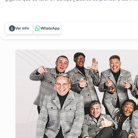
actividad original? Con el POOLBALL, llevás el pool a una nu
juego, que es furor en Europa, combina la estrategia del pool.
Ver info
WhatsApp