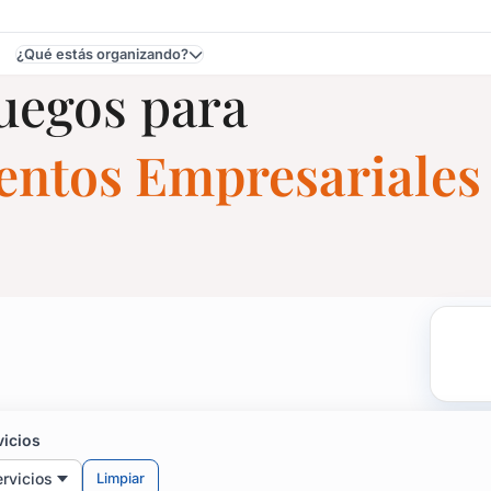
¿Qué estás organizando?
Juegos para
ventos Empresariales
 Fiestas y Eventos en Co
samba, animales sobre ruedas y mucho más!
vicios
rvicios
Limpiar