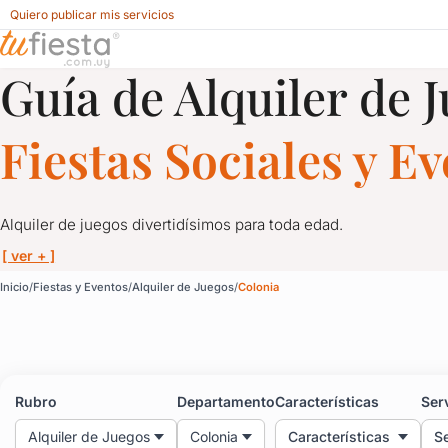
Quiero publicar mis servicios
Guía de Alquiler de 
Alquiler de Juegos para Fiestas y Eventos en Colonia
Fiestas Sociales y E
Alquiler de juegos divertidísimos para toda edad.
[ ver + ]
Alquiler de Juegos para
Inicio
Fiestas y Eventos
Alquiler de Juegos
Colonia
Alquiler de juegos divertidísimos para toda edad.
Toros mecánicos, camas elásticas, inflables, pistas de autos, 
Rubro
Departamento
Características
Ser
Alquiler de Juegos
Colonia
Características
Se