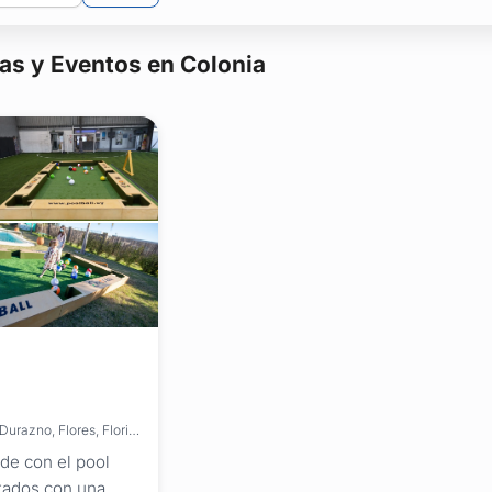
tas y Eventos en Colonia
Brinda servicios en: Montevideo, Artigas, Canelones, Cerro Largo, Colonia, Durazno, Flores, Florida, Lavalleja, Maldonado, Paysandú, Río Negro, Rivera, Rocha, Salto, San José, Soriano, Tacuarembó, Treinta y Tres
nde con el pool
itados con una