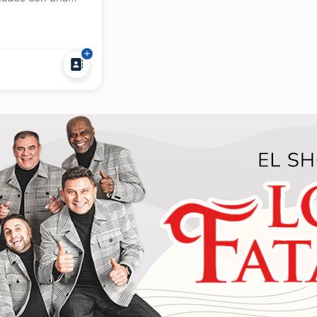
eva escala. Este
..