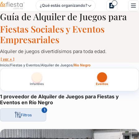
¿Qué estás organizando?
Alquiler de Juegos para Fiestas y Eventos en Río Negro
Guía de Alquiler de Juegos para
Fiestas Sociales y Eventos
Empresariales
Alquiler de juegos divertidísimos para toda edad.
[ ver + ]
Alquiler de Juegos para Fiestas y Eventos en Río Negro
Inicio
Fiestas y Eventos
Alquiler de Juegos
Río Negro
Alquiler de juegos divertidísimos para toda edad.
Infantiles
Eventos
Toros mecánicos, camas elásticas, inflables, pistas de autos, 
1 proveedor de Alquiler de Juegos para Fiestas y
Eventos en Río Negro
1
Filtros