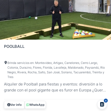
POOLBALL
Brinda servicios en: Montevideo, Artigas, Canelones, Cerro Largo,
Colonia, Durazno, Flores, Florida, Lavalleja, Maldonado, Paysandú, Río
Negro, Rivera, Rocha, Salto, San José, Soriano, Tacuarembó, Treinta y
Tres
Alquiler de Poolball para fiestas y eventos: diversión a lo
grande con el pool gigante que es furor en Europa ¿Querés
sorprender a tus invitados con una actividad original? Con
el POOLBALL, llevás el pool a una nueva escala. Este
Ver info
WhatsApp
juego, que es furor en Europa, combina la estrategia del