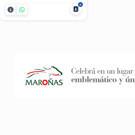
o evento? BLOQUEMANÍA es la
opción perfecta para entretener a
invitados de todas las edades,
desde chicos hasta adultos. Ideal
para armar un rincón...