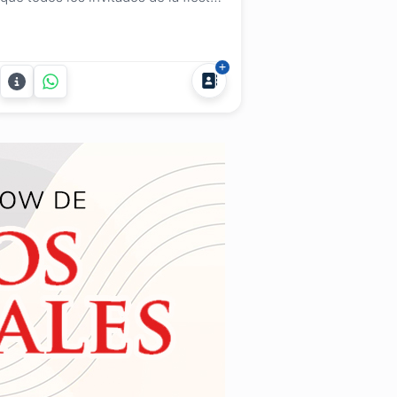
o evento se diviertan a lo grande.
Llevamos entretenimiento para todo
tipo de reuniones como ser:
aniversarios cumpleaños
celebraciones reuniones de amigos
o familia despedidas de fin de año
graduaciones recibimientos
eventos...