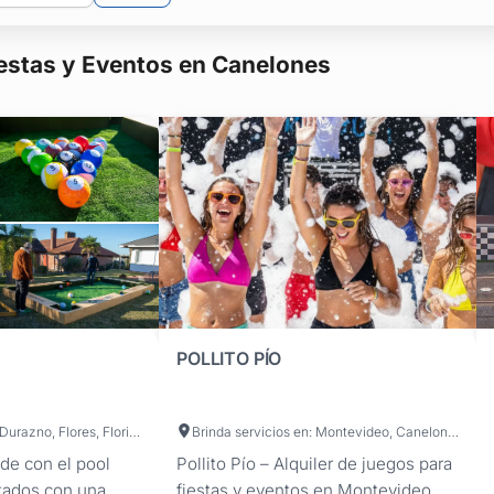
iestas y Eventos en Canelones
POLLITO PÍO
Brinda servicios en: Montevideo, Artigas, Canelones, Cerro Largo, Colonia, Durazno, Flores, Florida, Lavalleja, Maldonado, Paysandú, Río Negro, Rivera, Rocha, Salto, San José, Soriano, Tacuarembó, Treinta y Tres
Brinda servicios en: Montevideo, Canelones, San José
nde con el pool
Pollito Pío – Alquiler de juegos para
itados con una
fiestas y eventos en Montevideo.