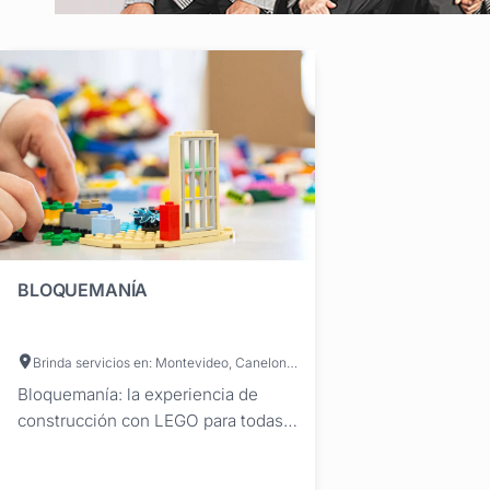
BLOQUEMANÍA
Brinda servicios en: Montevideo, Canelones, Maldonado, San José, Lavalleja
Bloquemanía: la experiencia de
construcción con LEGO para todas
las edades en tu evento ¿Querés un
rincón único y divertido en tu fiesta