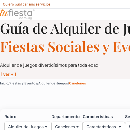
Quiero publicar mis servicios
Guía de Alquiler de 
Alquiler de Juegos para Fiestas y Eventos en Canelones
Fiestas Sociales y E
Alquiler de juegos divertidísimos para toda edad.
[ ver + ]
Alquiler de Juegos para
Inicio
Fiestas y Eventos
Alquiler de Juegos
Canelones
Alquiler de juegos divertidísimos para toda edad.
Toros mecánicos, camas elásticas, inflables, pistas de autos, 
Rubro
Departamento
Características
Se
Alquiler de Juegos
Canelones
Características