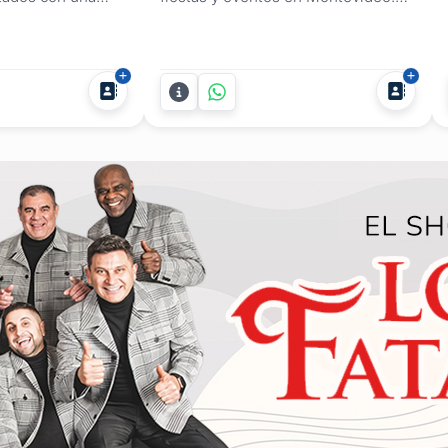
eva escala. Este
Propuestas únicas para disfrutar
..
entre amigos, en familia o con
compañeros de trabajo. Inflables,
toboganes acuáticos y la famosa
fiesta de espuma para animar
cualquier encuentro. El equipo de
Pollito Pío se encarga de...