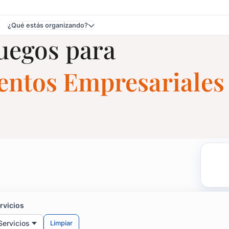
¿Qué estás organizando?
Juegos para
ventos Empresariales
 Fiestas y Eventos en C
samba, animales sobre ruedas y mucho más!
rvicios
Servicios
Limpiar