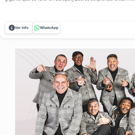
actividad original? Con el POOLBALL, llevás el pool a una nu
juego, que es furor en Europa, combina la estrategia del pool.
Ver info
WhatsApp