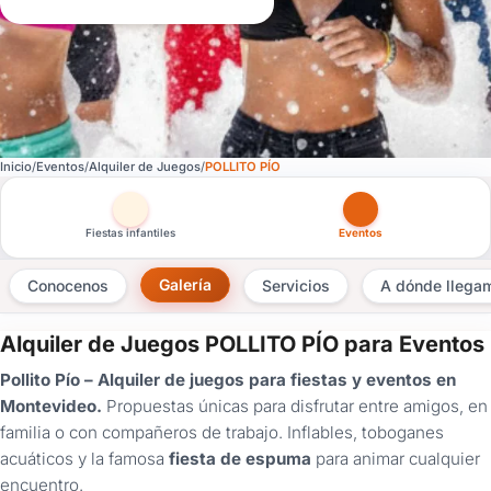
Inicio
Eventos
Alquiler de Juegos
POLLITO PÍO
Otras versiones de esta ficha por tipo de festejo
Fiestas infantiles
Eventos
Galería
Conocenos
Servicios
A dónde llega
Alquiler de Juegos POLLITO PÍO para Eventos
×
Pollito Pío – Alquiler de juegos para fiestas y eventos en
Consultar
Montevideo.
Propuestas únicas para disfrutar entre amigos, en
familia o con compañeros de trabajo. Inflables, toboganes
¿Ya
acuáticos y la famosa
fiesta de espuma
para animar cualquier
tenés
encuentro.
cuenta?