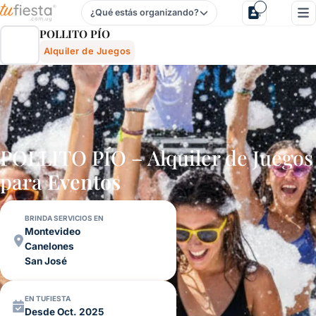
¿Qué estás organizando?
Pollito PÍo - Alquiler De Juegos Para Fiestas Infantiles Y F
POLLITO PÍO
Alquiler de Juegos
POLLITO PÍO – Alquiler de Juegos
para
Eventos
BRINDA SERVICIOS EN
Montevideo
Canelones
San José
EN TUFIESTA
Desde Oct. 2025