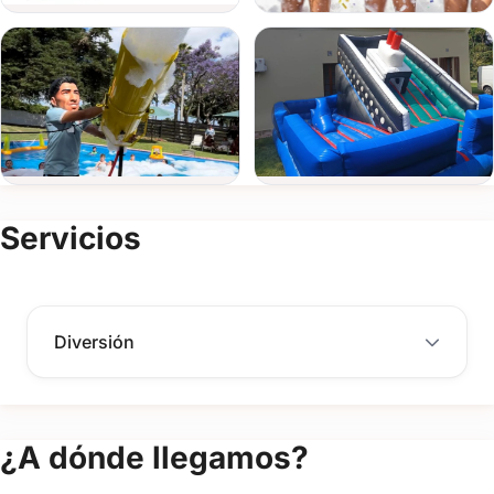
de
evento
Fecha
del
evento
Adultos
Servicios
Niños
Diversión
Detalle
del
evento
¿A dónde llegamos?